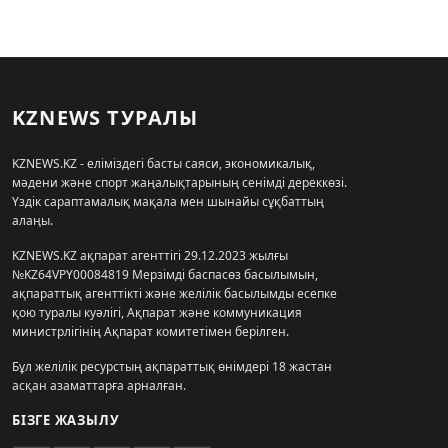
KZNEWS ТУРАЛЫ
KZNEWS.KZ - еліміздегі басты саяси, экономикалық,
мәдени және спорт жаңалықтарының сенімді дереккөзі.
Үздік сараптамалық мақала мен шынайы сұқбаттың
алаңы.
KZNEWS.KZ ақпарат агенттігі 29.12.2023 жылғы
№KZ64VPY00084819 Мерзімді баспасөз басылымын,
ақпараттық агенттікті және желілік басылымды есепке
қою туралы куәлігі, Ақпарат және коммуникация
министрлігінің Ақпарат комитетімен берілген.
Бұл желілік ресурстың ақпараттық өнімдері 18 жастан
асқан азаматтарға арналған.
БІЗГЕ ЖАЗЫЛУ