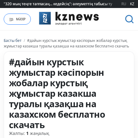
"320 мың теңге таппасаң... кедейсің": әлеуметтің табысы туралы түсінігі ө
"320 мың теңге таппасаң... кедейсің": әлеуметтің табысы туралы түсінігі ө
RU
KZ
МӘЗІР
Басты бет
/
#дайын курстык жумыстар кәсіпорын жобалар курстық
жұмыстар казакша туралы қазақша на казахском бесплатно скачать
#дайын курстык
жумыстар кәсіпорын
жобалар курстық
жұмыстар казакша
туралы қазақша на
казахском бесплатно
скачать
Жалпы:
1
жаңалық