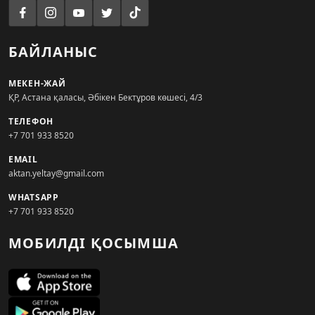
БАЙЛАНЫС
МЕКЕН-ЖАЙ
ҚР, Астана қаласы, Әбікен Бектұров көшесі, 4/3
ТЕЛЕФОН
+7 701 933 8520
EMAIL
aktan.yeltay@gmail.com
WHATSAPP
+7 701 933 8520
МОБИЛДІ ҚОСЫМША