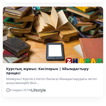
Курстық жұмыс: Кәсіпорын | Ұйымдастыру
процесі
Мазмұны1.Кіріспе.2.Негізгі бөлім:а) Ұйымдастырудағы негізгі
анықтамаларб) Өкіл...
•
Lifestyle
4 наурыз 2019