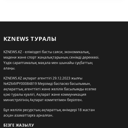
KZNEWS ТУРАЛЫ
KZNEWS.KZ - еліміздегі басты саяси, экономикалық,
мәдени және спорт жаңалықтарының сенімді дереккөзі.
Үздік сараптамалық мақала мен шынайы сұқбаттың
алаңы.
KZNEWS.KZ ақпарат агенттігі 29.12.2023 жылғы
№KZ64VPY00084819 Мерзімді баспасөз басылымын,
ақпараттық агенттікті және желілік басылымды есепке
қою туралы куәлігі, Ақпарат және коммуникация
министрлігінің Ақпарат комитетімен берілген.
Бұл желілік ресурстың ақпараттық өнімдері 18 жастан
асқан азаматтарға арналған.
БІЗГЕ ЖАЗЫЛУ