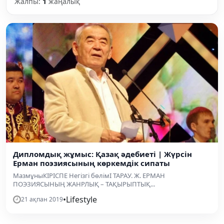
Жалпы:
1
жаңалық
Дипломдық жұмыс: Қазақ әдебиеті | Жүрсін
Ерман поэзиясының көркемдік сипаты
МазмұныКІРІСПЕ Негізгі бөлімІ ТАРАУ. Ж. ЕРМАН
ПОЭЗИЯСЫНЫҢ ЖАНРЛЫҚ – ТАҚЫРЫПТЫҚ...
•
Lifestyle
21 ақпан 2019