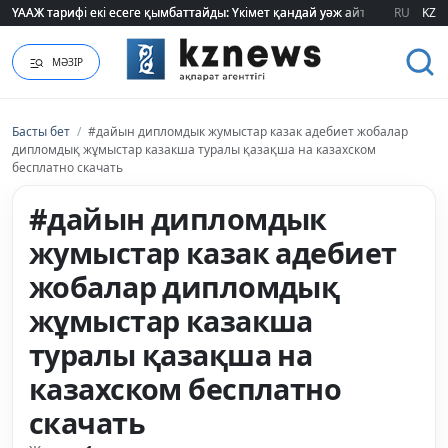
ҮААЖ тарифі екі есеге қымбаттайды: Үкімет қандай уәж айтады?
ҮААЖ тарифі екі есеге қымбаттайды: Үкімет қандай уәж айтады?
RU
KZ
МӘЗІР
Басты бет
/
#дайын дипломдык жумыстар казак адебиет жобалар
дипломдық жұмыстар казакша туралы қазақша на казахском
бесплатно скачать
#дайын дипломдык
жумыстар казак адебиет
жобалар дипломдық
жұмыстар казакша
туралы қазақша на
казахском бесплатно
скачать