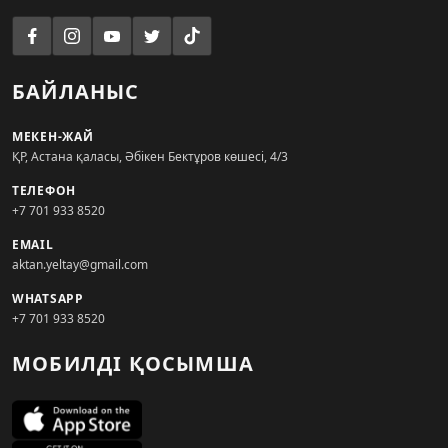
БАЙЛАНЫС
МЕКЕН-ЖАЙ
ҚР, Астана қаласы, Әбікен Бектұров көшесі, 4/3
ТЕЛЕФОН
+7 701 933 8520
EMAIL
aktan.yeltay@gmail.com
WHATSAPP
+7 701 933 8520
МОБИЛДІ ҚОСЫМША