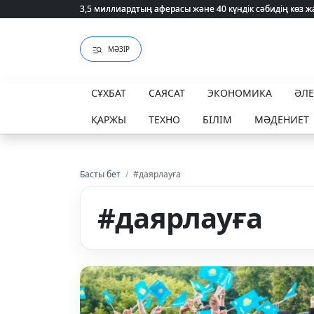
3,5 миллиардтың аферасы және 40 күндік сәбидің көз
3,5 миллиардтың аферасы және 40 күндік сәбидің көз
МӘЗІР
СҰХБАТ
САЯСАТ
ЭКОНОМИКА
ӘЛ
ҚАРЖЫ
ТЕХНО
БІЛІМ
МӘДЕНИЕТ
Басты бет
/
#даярлауға
#даярлауға