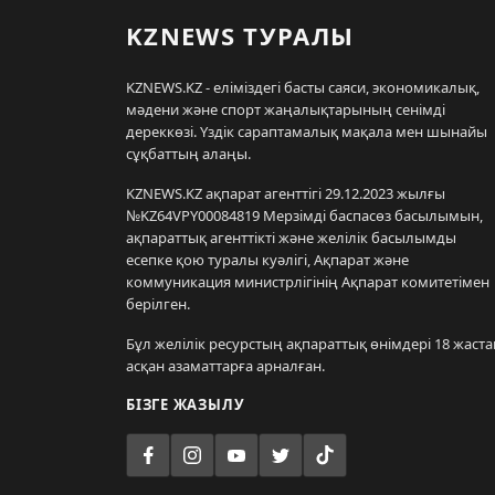
KZNEWS ТУРАЛЫ
KZNEWS.KZ - еліміздегі басты саяси, экономикалық,
мәдени және спорт жаңалықтарының сенімді
дереккөзі. Үздік сараптамалық мақала мен шынайы
сұқбаттың алаңы.
KZNEWS.KZ ақпарат агенттігі 29.12.2023 жылғы
№KZ64VPY00084819 Мерзімді баспасөз басылымын,
ақпараттық агенттікті және желілік басылымды
есепке қою туралы куәлігі, Ақпарат және
коммуникация министрлігінің Ақпарат комитетімен
берілген.
Бұл желілік ресурстың ақпараттық өнімдері 18 жаста
асқан азаматтарға арналған.
БІЗГЕ ЖАЗЫЛУ