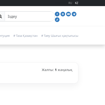
RU
KZ
йттан іздеу
итуция
# Таза Қазақстан
# Таяу Шығыс қақтығысы
Жалпы:
1
жаңалық