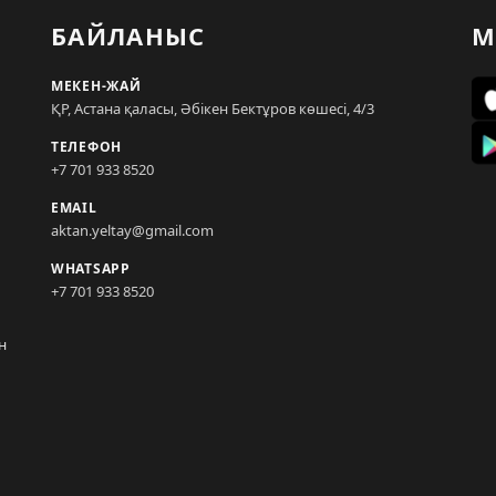
БАЙЛАНЫС
М
МЕКЕН-ЖАЙ
ҚР, Астана қаласы, Әбікен Бектұров көшесі, 4/3
ТЕЛЕФОН
+7 701 933 8520
EMAIL
aktan.yeltay@gmail.com
WHATSAPP
+7 701 933 8520
н