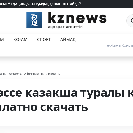
 жасы: Медицинадағы сұмдық қашан тоқтайды?
 жасы: Медицинадағы сұмдық қашан тоқтайды?
Са
ЕМ
ҚОҒАМ
СПОРТ
АЙМАҚ
# Жаңа Конст
а на казахском бесплатно скачать
 эссе казакша туралы 
платно скачать