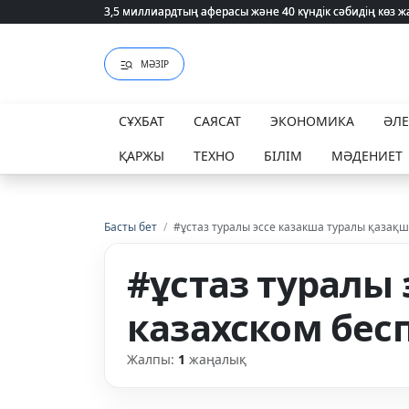
3,5 миллиардтың аферасы және 40 күндік сәбидің көз
3,5 миллиардтың аферасы және 40 күндік сәбидің көз
МӘЗІР
СҰХБАТ
САЯСАТ
ЭКОНОМИКА
ӘЛ
ҚАРЖЫ
ТЕХНО
БІЛІМ
МӘДЕНИЕТ
Басты бет
/
#ұстаз туралы эссе казакша туралы қазақш
#ұстаз туралы
казахском бес
Жалпы:
1
жаңалық