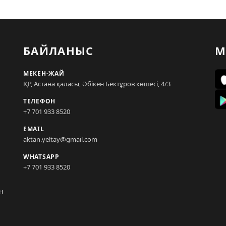
БАЙЛАНЫС
М
МЕКЕН-ЖАЙ
ҚР, Астана қаласы, Әбікен Бектұров көшесі, 4/3
ТЕЛЕФОН
+7 701 933 8520
EMAIL
aktan.yeltay@gmail.com
WHATSAPP
+7 701 933 8520
н