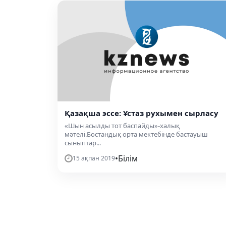
Қазақша эссе: Ұстаз рухымен сырласу
«Шын асылды тот баспайды»-халық
мәтелі.Бостандық орта мектебінде бастауыш
сыныптар...
•
Білім
15 ақпан 2019