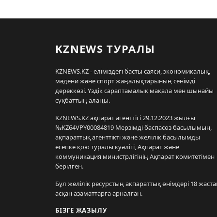
KZNEWS ТУРАЛЫ
KZNEWS.KZ - еліміздегі басты саяси, экономикалық,
мәдени және спорт жаңалықтарының сенімді
дереккөзі. Үздік сараптамалық мақала мен шынайы
сұқбаттың алаңы.
KZNEWS.KZ ақпарат агенттігі 29.12.2023 жылғы
№KZ64VPY00084819 Мерзімді баспасөз басылымын,
ақпараттық агенттікті және желілік басылымды
есепке қою туралы куәлігі, Ақпарат және
коммуникация министрлігінің Ақпарат комитетімен
берілген.
Бұл желілік ресурстың ақпараттық өнімдері 18 жаста
асқан азаматтарға арналған.
БІЗГЕ ЖАЗЫЛУ