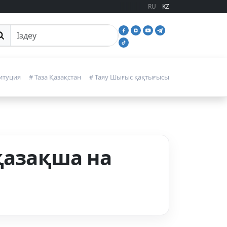
RU
KZ
йттан іздеу
итуция
# Таза Қазақстан
# Таяу Шығыс қақтығысы
қазақша на