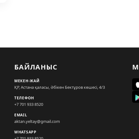
БАЙЛАНЫС
М
МЕКЕН-ЖАЙ
ҚР, Астана қаласы, Әбікен Бектұров көшесі, 4/3
ТЕЛЕФОН
+7 701 933 8520
EMAIL
aktan.yeltay@gmail.com
WHATSAPP
+7 701 933 8520