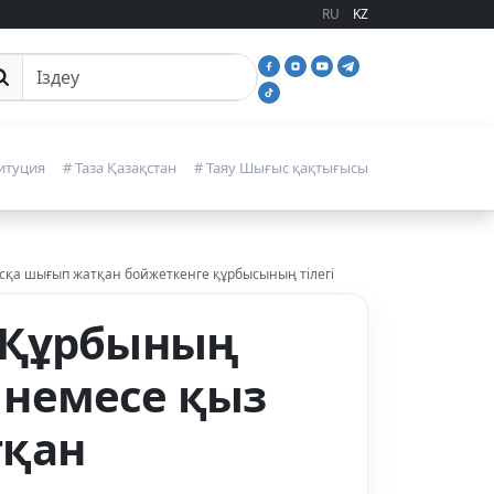
RU
KZ
йттан іздеу
итуция
# Таза Қазақстан
# Таяу Шығыс қақтығысы
ысқа шығып жатқан бойжеткенге құрбысының тілегі
 (Құрбының
а немесе қыз
тқан