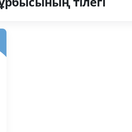
ұрбысының тілегі