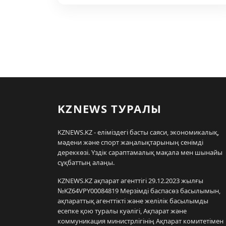
KZNEWS ТУРАЛЫ
KZNEWS.KZ - еліміздегі басты саяси, экономикалық,
мәдени және спорт жаңалықтарының сенімді
дереккөзі. Үздік сараптамалық мақала мен шынайы
сұқбаттың алаңы.
KZNEWS.KZ ақпарат агенттігі 29.12.2023 жылғы
№KZ64VPY00084819 Мерзімді баспасөз басылымын,
ақпараттық агенттікті және желілік басылымды
есепке қою туралы куәлігі, Ақпарат және
коммуникация министрлігінің Ақпарат комитетімен