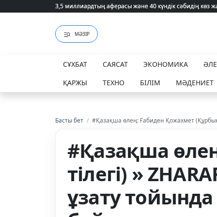
3,5 миллиардтың аферасы және 40 күндік сәбидің көз
3,5 миллиардтың аферасы және 40 күндік сәбидің көз
МӘЗІР
СҰХБАТ
САЯСАТ
ЭКОНОМИКА
ӘЛ
ҚАРЖЫ
ТЕХНО
БІЛІМ
МӘДЕНИЕТ
Басты бет
/
#Қазақша өлең: Ғабиден Қожахмет (Құрбын
#Қазақша өлең
тілегі) » ZHAR
ұзату тойынд