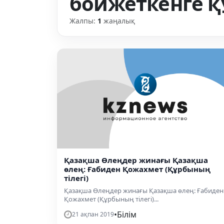
бойжеткенге қ
Жалпы:
1
жаңалық
Қазақша Өлеңдер жинағы Қазақша
өлең: Ғабиден Қожахмет (Құрбының
тілегі)
Қазақша Өлеңдер жинағы Қазақша өлең: Ғабиден
Қожахмет (Құрбының тілегі)...
•
Білім
21 ақпан 2019