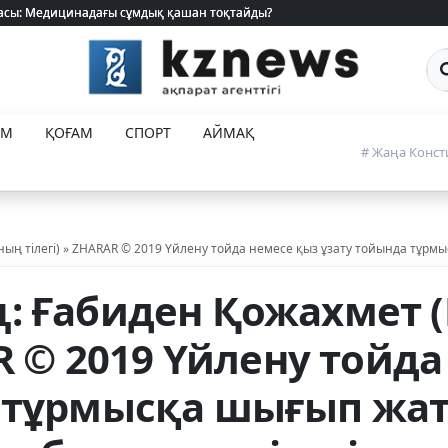
 жасы: Медицинадағы сұмдық қашан тоқтайды?
 жасы: Медицинадағы сұмдық қашан тоқтайды?
Са
ЕМ
ҚОҒАМ
СПОРТ
АЙМАҚ
# Жаңа Конст
ың тілегі) » ZHARAR © 2019 Үйлену тойда немесе қыз ұзату тойында тұрм
: Ғабиден Қожахмет
AR © 2019 Үйлену тойд
а тұрмысқа шығып жа