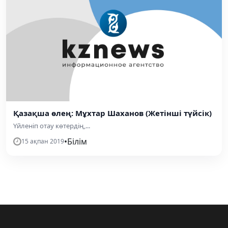
Қазақша өлең: Мұхтар Шаханов (Жетінші түйсік)
Yйленiп отау көтердiң,...
•
Білім
15 ақпан 2019