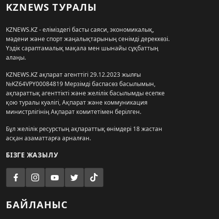
KZNEWS ТУРАЛЫ
KZNEWS.KZ - еліміздегі басты саяси, экономикалық,
мәдени және спорт жаңалықтарының сенімді дереккөзі.
Үздік сараптамалық мақала мен шынайы сұқбаттың
алаңы.
KZNEWS.KZ ақпарат агенттігі 29.12.2023 жылғы
№KZ64VPY00084819 Мерзімді баспасөз басылымын,
ақпараттық агенттікті және желілік басылымды есепке
қою туралы куәлігі, Ақпарат және коммуникация
министрлігінің Ақпарат комитетімен берілген.
Бұл желілік ресурстың ақпараттық өнімдері 18 жастан
асқан азаматтарға арналған.
БІЗГЕ ЖАЗЫЛУ
БАЙЛАНЫС