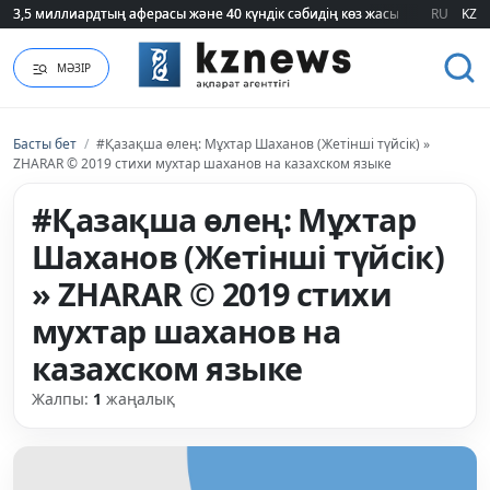
3,5 миллиардтың аферасы және 40 күндік сәбидің көз жасы: Медицинад
3,5 миллиардтың аферасы және 40 күндік сәбидің көз жасы: Медицинад
RU
KZ
МӘЗІР
Басты бет
/
#Қазақша өлең: Мұхтар Шаханов (Жетінші түйсік) »
ZHARAR © 2019 стихи мухтар шаханов на казахском языке
#Қазақша өлең: Мұхтар
Шаханов (Жетінші түйсік)
» ZHARAR © 2019 стихи
мухтар шаханов на
казахском языке
Жалпы:
1
жаңалық