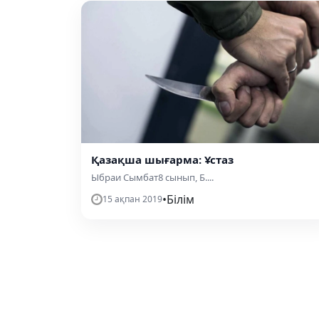
Қазақша шығарма: Ұстаз
Ыбраи Сымбат8 сынып, Б....
•
Білім
15 ақпан 2019