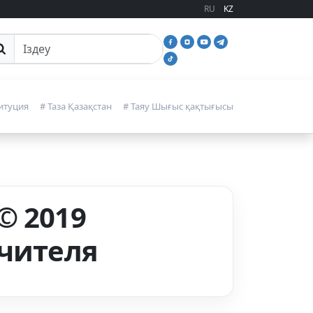
RU
KZ
йттан іздеу
итуция
# Таза Қазақстан
# Таяу Шығыс қақтығысы
© 2019
учителя