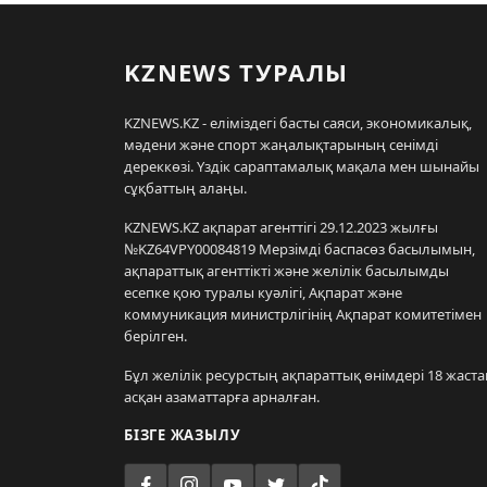
KZNEWS ТУРАЛЫ
KZNEWS.KZ - еліміздегі басты саяси, экономикалық,
мәдени және спорт жаңалықтарының сенімді
дереккөзі. Үздік сараптамалық мақала мен шынайы
сұқбаттың алаңы.
KZNEWS.KZ ақпарат агенттігі 29.12.2023 жылғы
№KZ64VPY00084819 Мерзімді баспасөз басылымын,
ақпараттық агенттікті және желілік басылымды
есепке қою туралы куәлігі, Ақпарат және
коммуникация министрлігінің Ақпарат комитетімен
берілген.
Бұл желілік ресурстың ақпараттық өнімдері 18 жаста
асқан азаматтарға арналған.
БІЗГЕ ЖАЗЫЛУ