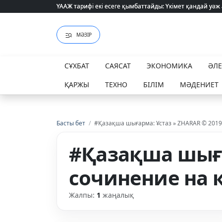
ҮААЖ тарифі екі есеге қымбаттайды: Үкімет қандай уәж
ҮААЖ тарифі екі есеге қымбаттайды: Үкімет қандай уәж
МӘЗІР
СҰХБАТ
САЯСАТ
ЭКОНОМИКА
ӘЛ
ҚАРЖЫ
ТЕХНО
БІЛІМ
МӘДЕНИЕТ
Басты бет
/
#Қазақша шығарма: Ұстаз » ZHARAR © 2019
#Қазақша шыға
сочинение на 
Жалпы:
1
жаңалық