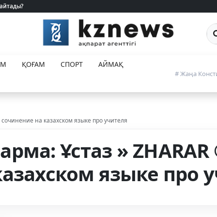
 айтады?
 айтады?
Са
ЕМ
ҚОҒАМ
СПОРТ
АЙМАҚ
# Жаңа Конст
 сочинение на казахском языке про учителя
рма: Ұстаз » ZHARAR 
казахском языке про 