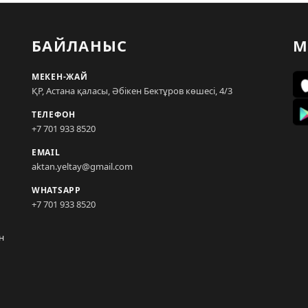
БАЙЛАНЫС
М
МЕКЕН-ЖАЙ
ҚР, Астана қаласы, Әбікен Бектұров көшесі, 4/3
ТЕЛЕФОН
+7 701 933 8520
EMAIL
aktan.yeltay@gmail.com
WHATSAPP
+7 701 933 8520
н