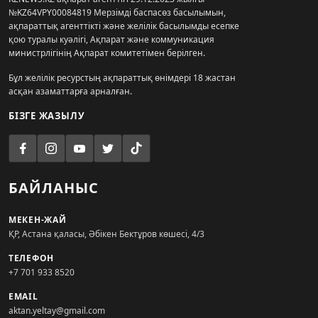
№KZ64VPY00084819 Мерзімді баспасөз басылымын,
ақпараттық агенттікті және желілік басылымды есепке
қою туралы куәлігі, Ақпарат және коммуникация
министрлігінің Ақпарат комитетімен берілген.
Бұл желілік ресурстың ақпараттық өнімдері 18 жастан
асқан азаматтарға арналған.
БІЗГЕ ЖАЗЫЛУ
БАЙЛАНЫС
МЕКЕН-ЖАЙ
ҚР, Астана қаласы, Әбікен Бектұров көшесі, 4/3
ТЕЛЕФОН
+7 701 933 8520
EMAIL
aktan.yeltay@gmail.com