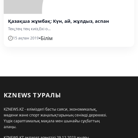
Қазақша жұмбақ: Күн, ай, жұлдыз, аспан
Тең,тең тең киіз,Екі о...
•
Білім
15 ақпан 2019
KZNEWS ТУРАЛЫ
KZNEWS.KZ - еліміздегі басты саяси, экономикалық,
мәдени және спорт жаңалықтарының сенімді дереккөзі.
Үздік сараптамалық мақала мен шынайы сұқбаттың
алаңы.
KZNEWS.KZ ақпарат агенттігі 29.12.2023 жылғы