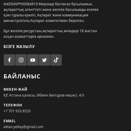
№KZ64VPY00084819 Мерзімді баспасөз басылымын,
ақпараттық агенттікті және желілік басылымды есепке
қою туралы куәлігі, Ақпарат және коммуникация
министрлігінің Ақпарат комитетімен берілген.
Бұл желілік ресурстың ақпараттық өнімдері 18 жастан
асқан азаматтарға арналған.
БІЗГЕ ЖАЗЫЛУ
БАЙЛАНЫС
МЕКЕН-ЖАЙ
ҚР, Астана қаласы, Әбікен Бектұров көшесі, 4/3
ТЕЛЕФОН
+7 701 933 8520
EMAIL
aktan.yeltay@gmail.com