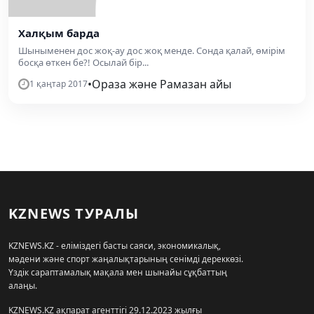
Халқым барда
Шыныменен дос жоқ-ау дос жоқ менде. Сонда қалай, өмірім
босқа өткен бе?! Осылай бір...
•
Ораза және Рамазан айы
1 қаңтар 2017
KZNEWS ТУРАЛЫ
KZNEWS.KZ - еліміздегі басты саяси, экономикалық,
мәдени және спорт жаңалықтарының сенімді дереккөзі.
Үздік сараптамалық мақала мен шынайы сұқбаттың
алаңы.
KZNEWS.KZ ақпарат агенттігі 29.12.2023 жылғы