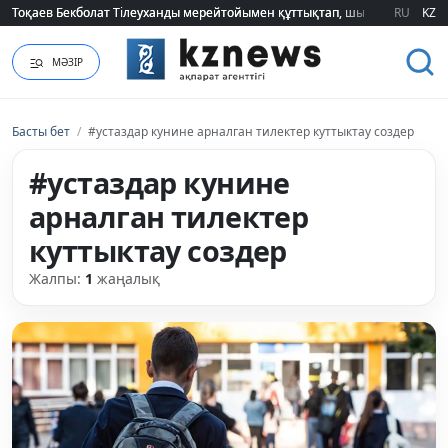
Тоқаев Бекболат Тілеуханды мерейтойымен құттықтап, шығармашылық т
Тоқаев Бекболат Тілеуханды мерейтойымен құттықтап, шығармашылық т
RU
KZ
МӘЗІР
Басты бет
/
#устаздар кунине арналган тилектер куттыктау создер
#устаздар кунине
арналган тилектер
куттыктау создер
Жалпы:
1
жаңалық