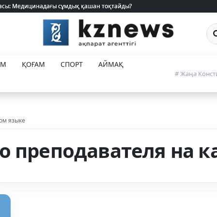
 жасы: Медицинадағы сұмдық қашан тоқтайды?
 жасы: Медицинадағы сұмдық қашан тоқтайды?
Са
ЕМ
ҚОҒАМ
СПОРТ
АЙМАҚ
# Жаңа Конст
ом языке
о преподавателя на к