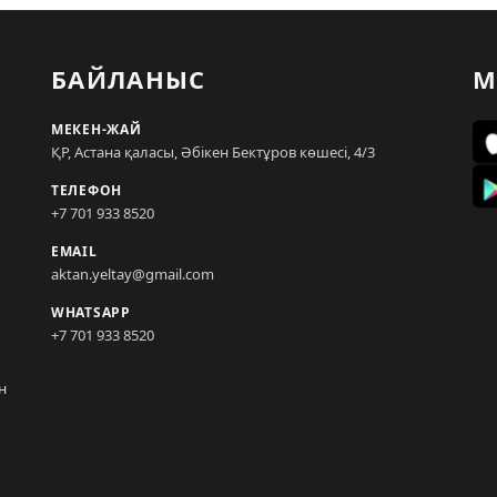
БАЙЛАНЫС
М
МЕКЕН-ЖАЙ
ҚР, Астана қаласы, Әбікен Бектұров көшесі, 4/3
ТЕЛЕФОН
+7 701 933 8520
EMAIL
aktan.yeltay@gmail.com
WHATSAPP
+7 701 933 8520
н