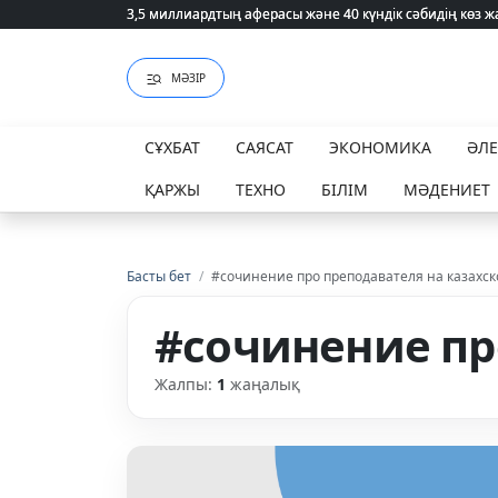
3,5 миллиардтың аферасы және 40 күндік сәбидің көз
3,5 миллиардтың аферасы және 40 күндік сәбидің көз
МӘЗІР
СҰХБАТ
САЯСАТ
ЭКОНОМИКА
ӘЛ
ҚАРЖЫ
ТЕХНО
БІЛІМ
МӘДЕНИЕТ
Басты бет
/
#сочинение про преподавателя на казахск
#сочинение пр
Жалпы:
1
жаңалық