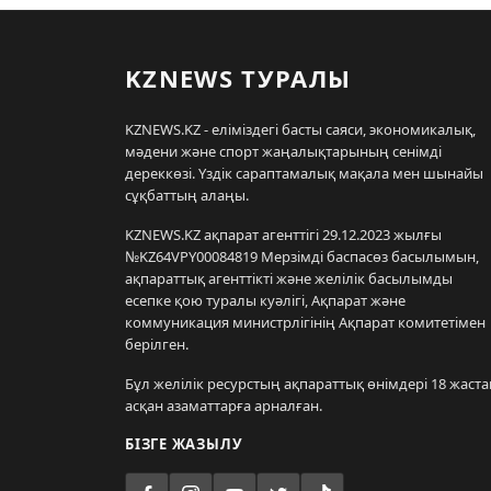
KZNEWS ТУРАЛЫ
KZNEWS.KZ - еліміздегі басты саяси, экономикалық,
мәдени және спорт жаңалықтарының сенімді
дереккөзі. Үздік сараптамалық мақала мен шынайы
сұқбаттың алаңы.
KZNEWS.KZ ақпарат агенттігі 29.12.2023 жылғы
№KZ64VPY00084819 Мерзімді баспасөз басылымын,
ақпараттық агенттікті және желілік басылымды
есепке қою туралы куәлігі, Ақпарат және
коммуникация министрлігінің Ақпарат комитетімен
берілген.
Бұл желілік ресурстың ақпараттық өнімдері 18 жаста
асқан азаматтарға арналған.
БІЗГЕ ЖАЗЫЛУ