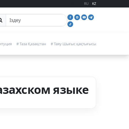
RU
KZ
йттан іздеу
итуция
# Таза Қазақстан
# Таяу Шығыс қақтығысы
азахском языке