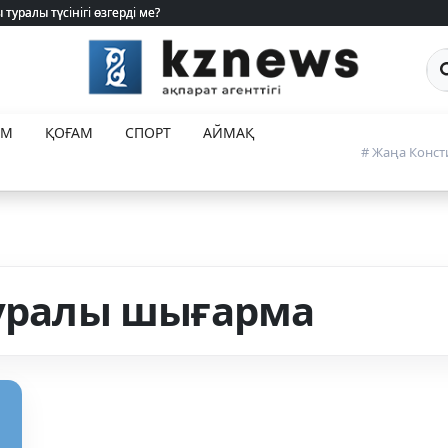
туралы түсінігі өзгерді ме?
туралы түсінігі өзгерді ме?
Са
ЕМ
ҚОҒАМ
СПОРТ
АЙМАҚ
# Жаңа Конст
туралы шығарма