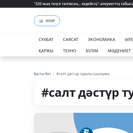
"320 мың теңге таппасаң... кедейсің": әлеуметтің табысы 
"320 мың теңге таппасаң... кедейсің": әлеуметтің табысы 
МӘЗІР
СҰХБАТ
САЯСАТ
ЭКОНОМИКА
ӘЛ
ҚАРЖЫ
ТЕХНО
БІЛІМ
МӘДЕНИЕТ
Басты бет
/
#салт дəстүр туралы шығарма
#салт дəстүр 