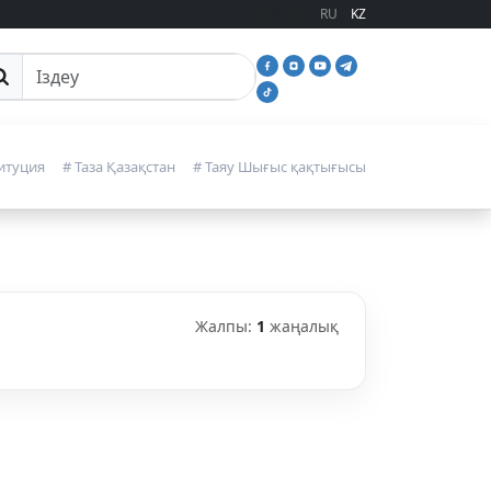
RU
KZ
йттан іздеу
итуция
# Таза Қазақстан
# Таяу Шығыс қақтығысы
Жалпы:
1
жаңалық