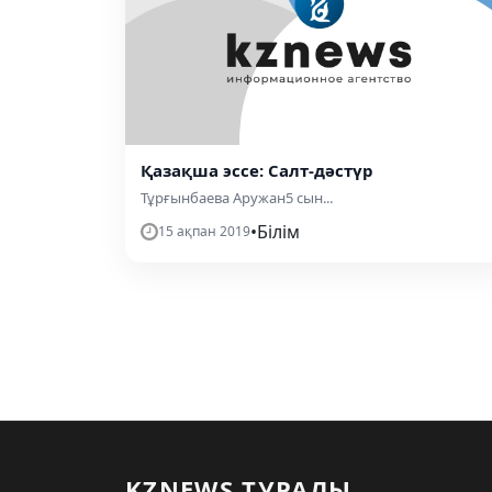
Қазақша эссе: Салт-дәстүр
Тұрғынбаева Аружан5 сын...
•
Білім
15 ақпан 2019
KZNEWS ТУРАЛЫ