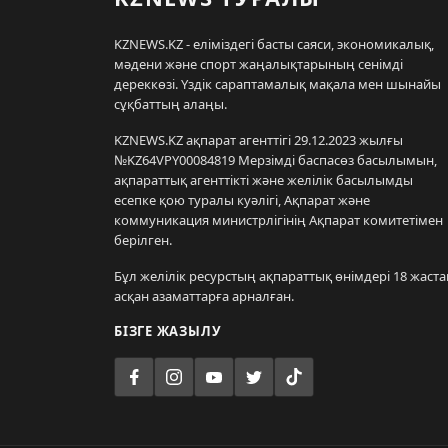
KZNEWS.KZ - еліміздегі басты саяси, экономикалық,
мәдени және спорт жаңалықтарының сенімді
дереккөзі. Үздік сараптамалық мақала мен шынайы
сұқбаттың алаңы.
KZNEWS.KZ ақпарат агенттігі 29.12.2023 жылғы
№KZ64VPY00084819 Мерзімді баспасөз басылымын,
ақпараттық агенттікті және желілік басылымды
есепке қою туралы куәлігі, Ақпарат және
коммуникация министрлігінің Ақпарат комитетімен
берілген.
Бұл желілік ресурстың ақпараттық өнімдері 18 жаста
асқан азаматтарға арналған.
БІЗГЕ ЖАЗЫЛУ