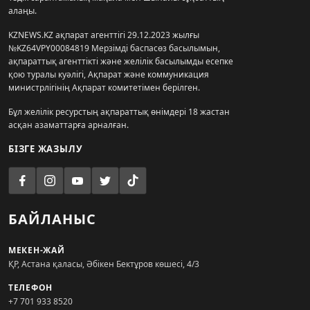
алаңы.
KZNEWS.KZ ақпарат агенттігі 29.12.2023 жылғы
№KZ64VPY00084819 Мерзімді баспасөз басылымын,
ақпараттық агенттікті және желілік басылымды есепке
қою туралы куәлігі, Ақпарат және коммуникация
министрлігінің Ақпарат комитетімен берілген.
Бұл желілік ресурстың ақпараттық өнімдері 18 жастан
асқан азаматтарға арналған.
БІЗГЕ ЖАЗЫЛУ
БАЙЛАНЫС
МЕКЕН-ЖАЙ
ҚР, Астана қаласы, Әбікен Бектұров көшесі, 4/3
ТЕЛЕФОН
+7 701 933 8520