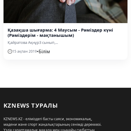
Қазақша шығарма: 4 Маусым - Рәміздер күні
(Рәміздерім - мақтанышым)
Қайратова Ақнұр3 сынып,...
•
Білім
15 ақпан 2019
KZNEWS ТУРАЛЫ
KZNEWS.KZ - еліміздегі басты саяси, экономикалық,
мәдени және спорт жаңалықтарының сенімді дереккөзі.
Үздік сараптамалық мақала мен шынайы сұқбаттың