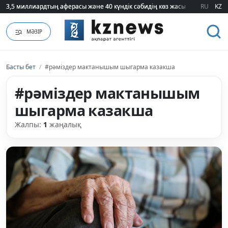
3,5 миллиардтың аферасы және 40 күндік сәбидің көз жасы: Медицинад
3,5 миллиардтың аферасы және 40 күндік сәбидің көз жасы: Медицинад
RU
KZ
МӘЗІР
Басты бет
/
#рәміздер мактанышым шыгарма казакша
#рәміздер мактанышым
шыгарма казакша
Жалпы:
1
жаңалық