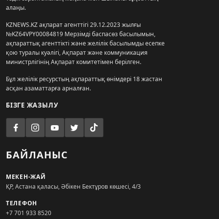
алаңы.
KZNEWS.KZ ақпарат агенттігі 29.12.2023 жылғы
№KZ64VPY00084819 Мерзімді баспасөз басылымын,
ақпараттық агенттікті және желілік басылымды есепке
қою туралы куәлігі, Ақпарат және коммуникация
министрлігінің Ақпарат комитетімен берілген.
Бұл желілік ресурстың ақпараттық өнімдері 18 жастан
асқан азаматтарға арналған.
БІЗГЕ ЖАЗЫЛУ
БАЙЛАНЫС
МЕКЕН-ЖАЙ
ҚР, Астана қаласы, Әбікен Бектұров көшесі, 4/3
ТЕЛЕФОН
+7 701 933 8520