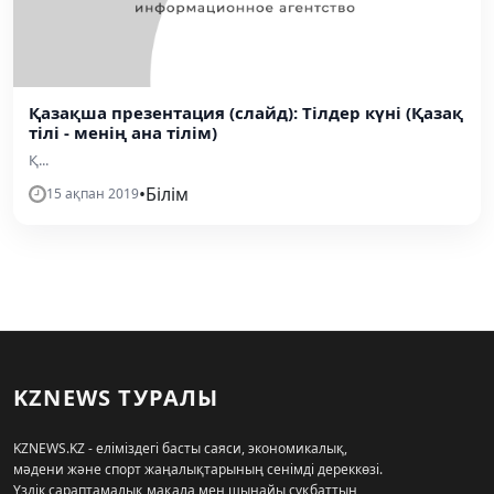
Қазақша презентация (слайд): Тілдер күні (Қазақ
тілі - менің ана тілім)
Қ...
•
Білім
15 ақпан 2019
KZNEWS ТУРАЛЫ
KZNEWS.KZ - еліміздегі басты саяси, экономикалық,
мәдени және спорт жаңалықтарының сенімді дереккөзі.
Үздік сараптамалық мақала мен шынайы сұқбаттың