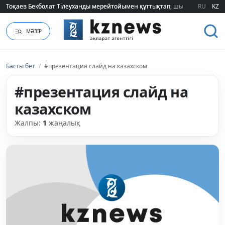
Тоқаев Бекболат Тілеуханды мерейтойымен құттықтап, шығармашылық т
Тоқаев Бекболат Тілеуханды мерейтойымен құттықтап, шығармашылық т
RU
KZ
МӘЗІР
Басты бет
/
#презентация слайд на казахском
#презентация слайд на
казахском
Жалпы:
1
жаңалық