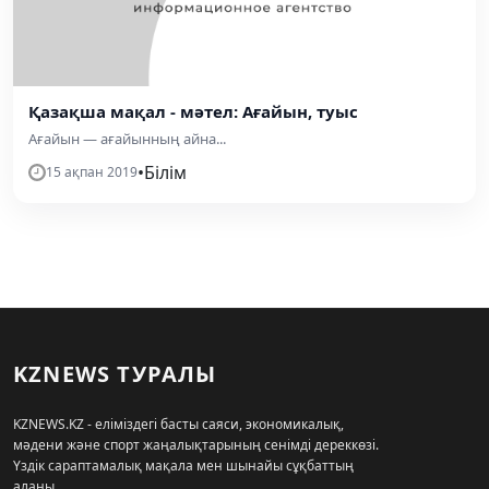
Қазақша мақал - мәтел: Ағайын, туыс
Ағайын — ағайынның айна...
•
Білім
15 ақпан 2019
KZNEWS ТУРАЛЫ
KZNEWS.KZ - еліміздегі басты саяси, экономикалық,
мәдени және спорт жаңалықтарының сенімді дереккөзі.
Үздік сараптамалық мақала мен шынайы сұқбаттың
алаңы.