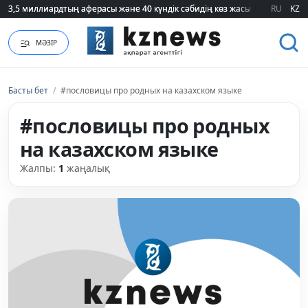
3,5 миллиардтың аферасы және 40 күндік сәбидің көз жасы: Медицинад
3,5 миллиардтың аферасы және 40 күндік сәбидің көз жасы: Медицинад
RU
KZ
МӘЗІР
Басты бет
/
#пословицы про родных на казахском языке
#пословицы про родных
на казахском языке
Жалпы:
1
жаңалық