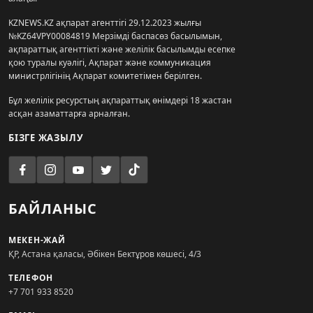
KZNEWS.KZ ақпарат агенттігі 29.12.2023 жылғы
№KZ64VPY00084819 Мерзімді баспасөз басылымын,
ақпараттық агенттікті және желілік басылымды есепке
қою туралы куәлігі, Ақпарат және коммуникация
министрлігінің Ақпарат комитетімен берілген.
Бұл желілік ресурстың ақпараттық өнімдері 18 жастан
асқан азаматтарға арналған.
БІЗГЕ ЖАЗЫЛУ
БАЙЛАНЫС
МЕКЕН-ЖАЙ
ҚР, Астана қаласы, Әбікен Бектұров көшесі, 4/3
ТЕЛЕФОН
+7 701 933 8520