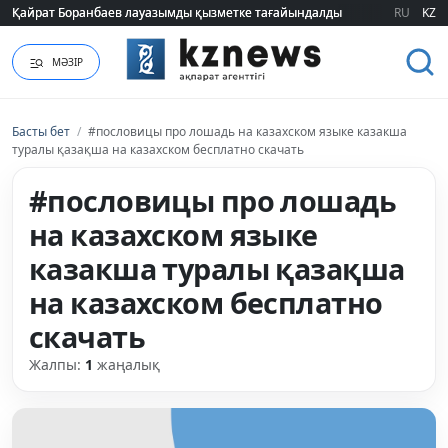
Қайрат Боранбаев лауазымды қызметке тағайындалды
Қайрат Боранбаев лауазымды қызметке тағайындалды
RU
KZ
МӘЗІР
Басты бет
/
#пословицы про лошадь на казахском языке казакша
туралы қазақша на казахском бесплатно скачать
#пословицы про лошадь
на казахском языке
казакша туралы қазақша
на казахском бесплатно
скачать
Жалпы:
1
жаңалық