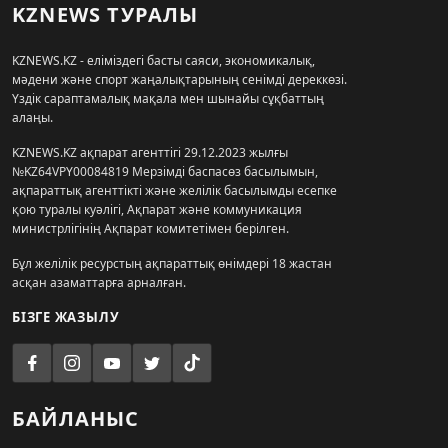
KZNEWS ТУРАЛЫ
KZNEWS.KZ - еліміздегі басты саяси, экономикалық,
мәдени және спорт жаңалықтарының сенімді дереккөзі.
Үздік сараптамалық мақала мен шынайы сұқбаттың
алаңы.
KZNEWS.KZ ақпарат агенттігі 29.12.2023 жылғы
№KZ64VPY00084819 Мерзімді баспасөз басылымын,
ақпараттық агенттікті және желілік басылымды есепке
қою туралы куәлігі, Ақпарат және коммуникация
министрлігінің Ақпарат комитетімен берілген.
Бұл желілік ресурстың ақпараттық өнімдері 18 жастан
асқан азаматтарға арналған.
БІЗГЕ ЖАЗЫЛУ
БАЙЛАНЫС