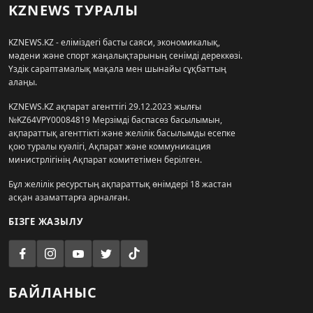
KZNEWS ТУРАЛЫ
KZNEWS.KZ - еліміздегі басты саяси, экономикалық,
мәдени және спорт жаңалықтарының сенімді дереккөзі.
Үздік сараптамалық мақала мен шынайы сұқбаттың
алаңы.
KZNEWS.KZ ақпарат агенттігі 29.12.2023 жылғы
№KZ64VPY00084819 Мерзімді баспасөз басылымын,
ақпараттық агенттікті және желілік басылымды есепке
қою туралы куәлігі, Ақпарат және коммуникация
министрлігінің Ақпарат комитетімен берілген.
Бұл желілік ресурстың ақпараттық өнімдері 18 жастан
асқан азаматтарға арналған.
БІЗГЕ ЖАЗЫЛУ
БАЙЛАНЫС