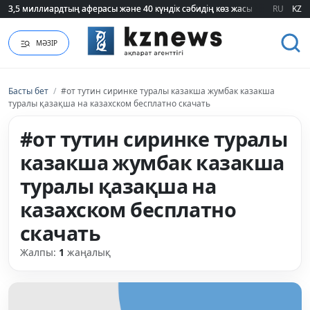
3,5 миллиардтың аферасы және 40 күндік сәбидің көз жасы: Медицинад
3,5 миллиардтың аферасы және 40 күндік сәбидің көз жасы: Медицинад
RU
KZ
МӘЗІР
Басты бет
/
#от тутин сиринке туралы казакша жумбак казакша
туралы қазақша на казахском бесплатно скачать
#от тутин сиринке туралы
казакша жумбак казакша
туралы қазақша на
казахском бесплатно
скачать
Жалпы:
1
жаңалық