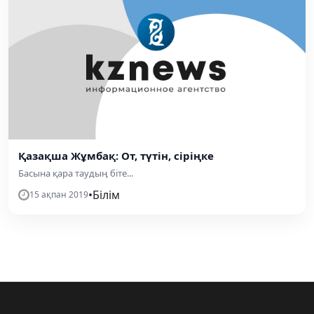
Қазақша Жұмбақ: От, түтін, сіріңке
Басына қара таудың біте...
•
Білім
15 ақпан 2019