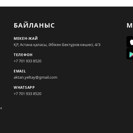
БАЙЛАНЫС
М
МЕКЕН-ЖАЙ
ҚР, Астана қаласы, Әбікен Бектұров көшесі, 4/3
ТЕЛЕФОН
+7 701 933 8520
EMAIL
aktan.yeltay@gmail.com
WHATSAPP
+7 701 933 8520
н