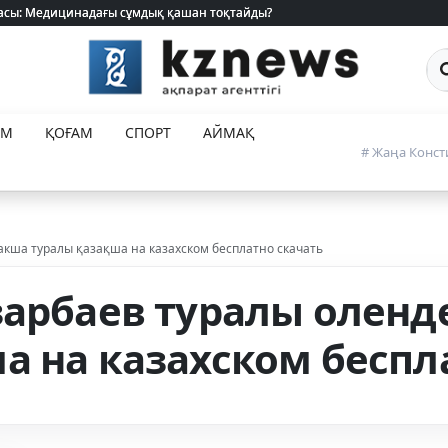
 жасы: Медицинадағы сұмдық қашан тоқтайды?
 жасы: Медицинадағы сұмдық қашан тоқтайды?
Са
ЕМ
ҚОҒАМ
СПОРТ
АЙМАҚ
# Жаңа Конст
акша туралы қазақша на казахском бесплатно скачать
зарбаев туралы оленд
а на казахском беспл