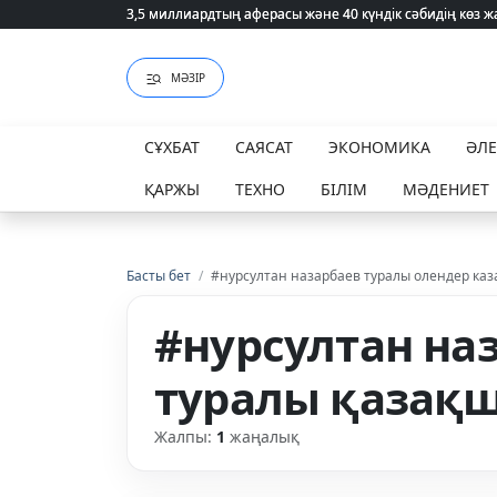
3,5 миллиардтың аферасы және 40 күндік сәбидің көз
3,5 миллиардтың аферасы және 40 күндік сәбидің көз
МӘЗІР
СҰХБАТ
САЯСАТ
ЭКОНОМИКА
ӘЛ
ҚАРЖЫ
ТЕХНО
БІЛІМ
МӘДЕНИЕТ
Басты бет
/
#нурсултан назарбаев туралы олендер каз
#нурсултан на
туралы қазақш
Жалпы:
1
жаңалық