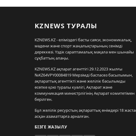
KZNEWS ТУРАЛЫ
KZNEWS.KZ - еліміздегі басты саяси, экономикалық,
мәдени және спорт жаңалықтарының сенімді
дереккөзі. Үздік сараптамалық мақала мен шынайы
сұқбаттың алаңы.
KZNEWS.KZ ақпарат агенттігі 29.12.2023 жылғы
№KZ64VPY00084819 Мерзімді баспасөз басылымын,
ақпараттық агенттікті және желілік басылымды
есепке қою туралы куәлігі, Ақпарат және
коммуникация министрлігінің Ақпарат комитетімен
берілген.
Бұл желілік ресурстың ақпараттық өнімдері 18 жаста
асқан азаматтарға арналған.
БІЗГЕ ЖАЗЫЛУ