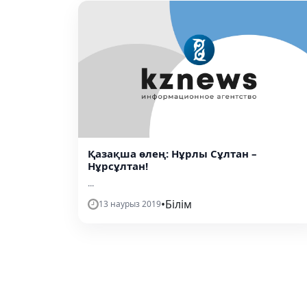
Қазақша өлең: Нұрлы Сұлтан –
Нұрсұлтан!
...
•
Білім
13 наурыз 2019