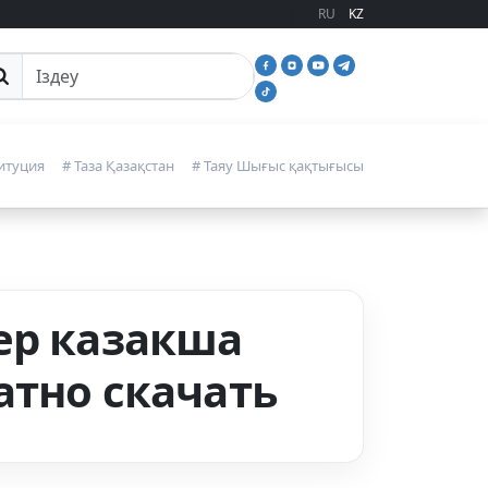
RU
KZ
йттан іздеу
итуция
# Таза Қазақстан
# Таяу Шығыс қақтығысы
ер казакша
атно скачать