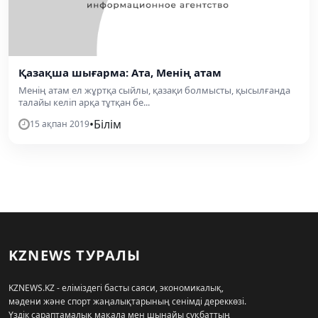
Қазақша шығарма: Ата, Менің атам
Менің атам ел жұртқа сыйлы, қазақи болмысты, қысылғанда
талайы келіп арқа тұтқан бе...
•
Білім
15 ақпан 2019
KZNEWS ТУРАЛЫ
KZNEWS.KZ - еліміздегі басты саяси, экономикалық,
мәдени және спорт жаңалықтарының сенімді дереккөзі.
Үздік сараптамалық мақала мен шынайы сұқбаттың