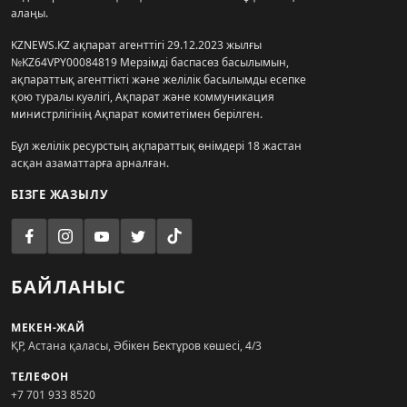
алаңы.
KZNEWS.KZ ақпарат агенттігі 29.12.2023 жылғы
№KZ64VPY00084819 Мерзімді баспасөз басылымын,
ақпараттық агенттікті және желілік басылымды есепке
қою туралы куәлігі, Ақпарат және коммуникация
министрлігінің Ақпарат комитетімен берілген.
Бұл желілік ресурстың ақпараттық өнімдері 18 жастан
асқан азаматтарға арналған.
БІЗГЕ ЖАЗЫЛУ
БАЙЛАНЫС
МЕКЕН-ЖАЙ
ҚР, Астана қаласы, Әбікен Бектұров көшесі, 4/3
ТЕЛЕФОН
+7 701 933 8520