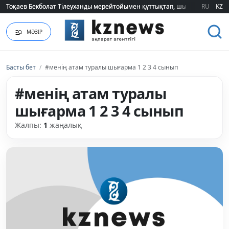
Тоқаев Бекболат Тілеуханды мерейтойымен құттықтап, шығармашылық т
Тоқаев Бекболат Тілеуханды мерейтойымен құттықтап, шығармашылық т
RU
KZ
МӘЗІР
Басты бет
/
#менің атам туралы шығарма 1 2 3 4 сынып
#менің атам туралы
шығарма 1 2 3 4 сынып
Жалпы:
1
жаңалық