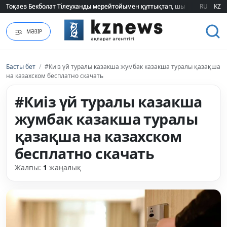
Тоқаев Бекболат Тілеуханды мерейтойымен құттықтап, шығармашылық т
Тоқаев Бекболат Тілеуханды мерейтойымен құттықтап, шығармашылық т
RU
KZ
МӘЗІР
Басты бет
/
#Киіз үй туралы казакша жумбак казакша туралы қазақша
на казахском бесплатно скачать
#Киіз үй туралы казакша
жумбак казакша туралы
қазақша на казахском
бесплатно скачать
Жалпы:
1
жаңалық