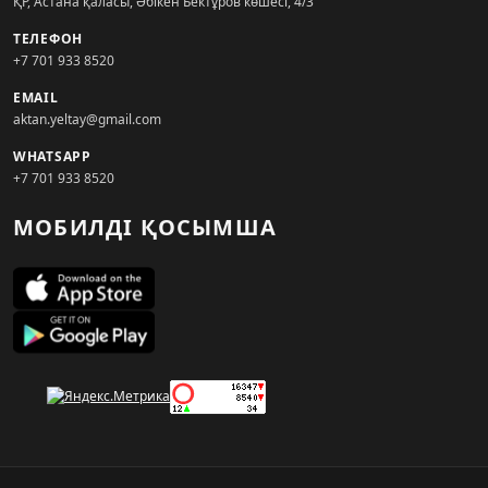
ҚР, Астана қаласы, Әбікен Бектұров көшесі, 4/3
ТЕЛЕФОН
+7 701 933 8520
EMAIL
aktan.yeltay@gmail.com
WHATSAPP
+7 701 933 8520
МОБИЛДІ ҚОСЫМША