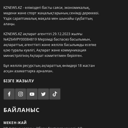
KZNEWS.KZ - еліміздегі басты саяси, экономикалық,
мәдени және спорт жаңалықтарының сенімді дереккөзі.
Үздік сараптамалық мақала мен шынайы сұқбаттың
алаңы.
KZNEWS.KZ ақпарат агенттігі 29.12.2023 жылғы
№KZ64VPY00084819 Мерзімді баспасөз басылымын,
ақпараттық агенттікті және желілік басылымды есепке
қою туралы куәлігі, Ақпарат және коммуникация
министрлігінің Ақпарат комитетімен берілген.
Бұл желілік ресурстың ақпараттық өнімдері 18 жастан
асқан азаматтарға арналған.
БІЗГЕ ЖАЗЫЛУ
БАЙЛАНЫС
МЕКЕН-ЖАЙ