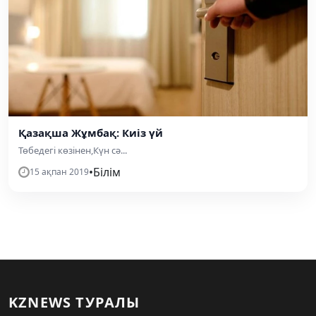
Қазақша Жұмбақ: Киіз үй
Төбедегі көзінен,Күн сә...
•
Білім
15 ақпан 2019
KZNEWS ТУРАЛЫ