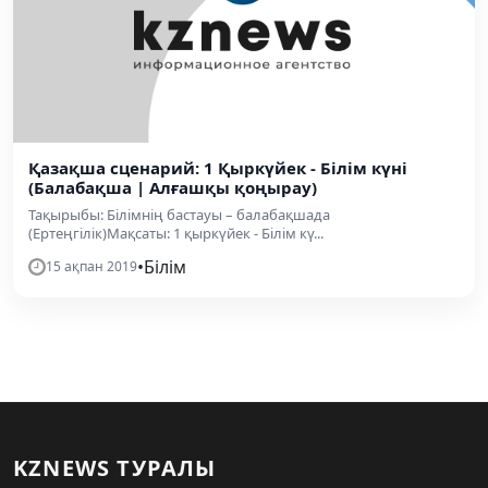
Қазақша сценарий: 1 Қыркүйек - Білім күні
(Балабақша | Алғашқы қоңырау)
Тақырыбы: Білімнің бастауы – балабақшада
(Ертеңгілік)Мақсаты: 1 қыркүйек - Білім кү...
•
Білім
15 ақпан 2019
KZNEWS ТУРАЛЫ