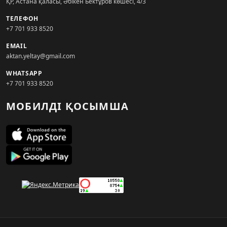
ҚР, Астана қаласы, Әбікен Бектұров көшесі, 4/3
ТЕЛЕФОН
+7 701 933 8520
EMAIL
aktan.yeltay@gmail.com
WHATSAPP
+7 701 933 8520
МОБИЛДІ ҚОСЫМША