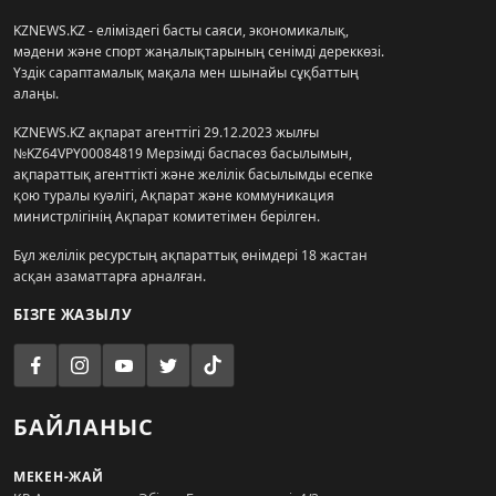
KZNEWS.KZ - еліміздегі басты саяси, экономикалық,
мәдени және спорт жаңалықтарының сенімді дереккөзі.
Үздік сараптамалық мақала мен шынайы сұқбаттың
алаңы.
KZNEWS.KZ ақпарат агенттігі 29.12.2023 жылғы
№KZ64VPY00084819 Мерзімді баспасөз басылымын,
ақпараттық агенттікті және желілік басылымды есепке
қою туралы куәлігі, Ақпарат және коммуникация
министрлігінің Ақпарат комитетімен берілген.
Бұл желілік ресурстың ақпараттық өнімдері 18 жастан
асқан азаматтарға арналған.
БІЗГЕ ЖАЗЫЛУ
БАЙЛАНЫС
МЕКЕН-ЖАЙ