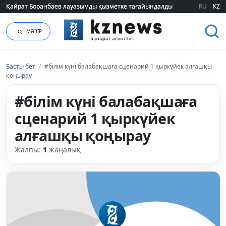
Қайрат Боранбаев лауазымды қызметке тағайындалды
Қайрат Боранбаев лауазымды қызметке тағайындалды
RU
KZ
МӘЗІР
Басты бет
/
#білім күні балабақшаға сценарий 1 қыркүйек алғашқы
қоңырау
#білім күні балабақшаға
сценарий 1 қыркүйек
алғашқы қоңырау
Жалпы:
1
жаңалық