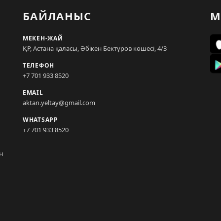
БАЙЛАНЫС
М
МЕКЕН-ЖАЙ
ҚР, Астана қаласы, Әбікен Бектұров көшесі, 4/3
ТЕЛЕФОН
+7 701 933 8520
EMAIL
aktan.yeltay@gmail.com
WHATSAPP
+7 701 933 8520
н