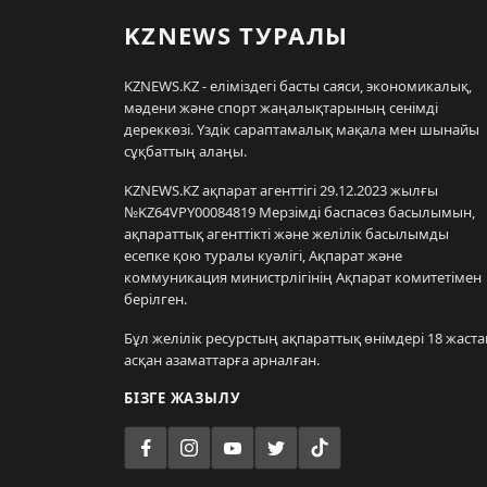
KZNEWS ТУРАЛЫ
KZNEWS.KZ - еліміздегі басты саяси, экономикалық,
мәдени және спорт жаңалықтарының сенімді
дереккөзі. Үздік сараптамалық мақала мен шынайы
сұқбаттың алаңы.
KZNEWS.KZ ақпарат агенттігі 29.12.2023 жылғы
№KZ64VPY00084819 Мерзімді баспасөз басылымын,
ақпараттық агенттікті және желілік басылымды
есепке қою туралы куәлігі, Ақпарат және
коммуникация министрлігінің Ақпарат комитетімен
берілген.
Бұл желілік ресурстың ақпараттық өнімдері 18 жаста
асқан азаматтарға арналған.
БІЗГЕ ЖАЗЫЛУ