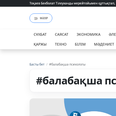
Тоқаев Бекболат Тілеуханды мерейтойымен құттықтап,
Тоқаев Бекболат Тілеуханды мерейтойымен құттықтап,
МӘЗІР
СҰХБАТ
САЯСАТ
ЭКОНОМИКА
ӘЛ
ҚАРЖЫ
ТЕХНО
БІЛІМ
МӘДЕНИЕТ
Басты бет
/
#балабақша психологы
#балабақша п