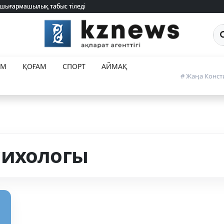
 шығармашылық табыс тіледі
 шығармашылық табыс тіледі
Са
ЕМ
ҚОҒАМ
СПОРТ
АЙМАҚ
# Жаңа Конст
сихологы