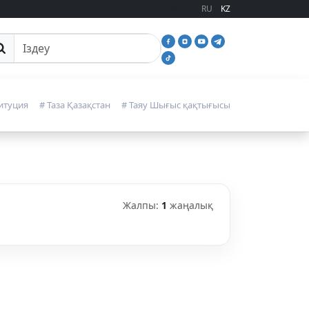
RU
KZ
йттан іздеу
итуция
# Таза Қазақстан
# Таяу Шығыс қақтығысы
Жалпы:
1
жаңалық