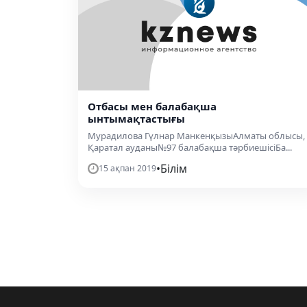
Отбасы мен балабақша
ынтымақтастығы
Мурадилова Гүлнар МанкенқызыАлматы облысы,
Қаратал ауданы№97 балабақша тәрбиешісіБа...
•
Білім
15 ақпан 2019