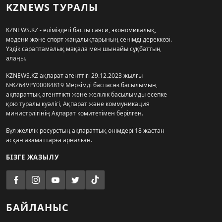
KZNEWS ТУРАЛЫ
KZNEWS.KZ - еліміздегі басты саяси, экономикалық,
мәдени және спорт жаңалықтарының сенімді дереккөзі.
Үздік сараптамалық мақала мен шынайы сұқбаттың
алаңы.
KZNEWS.KZ ақпарат агенттігі 29.12.2023 жылғы
№KZ64VPY00084819 Мерзімді баспасөз басылымын,
ақпараттық агенттікті және желілік басылымды есепке
қою туралы куәлігі, Ақпарат және коммуникация
министрлігінің Ақпарат комитетімен берілген.
Бұл желілік ресурстың ақпараттық өнімдері 18 жастан
асқан азаматтарға арналған.
БІЗГЕ ЖАЗЫЛУ
БАЙЛАНЫС