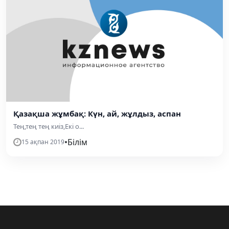
Қазақша жұмбақ: Күн, ай, жұлдыз, аспан
Тең,тең тең киіз,Екі о...
•
Білім
15 ақпан 2019