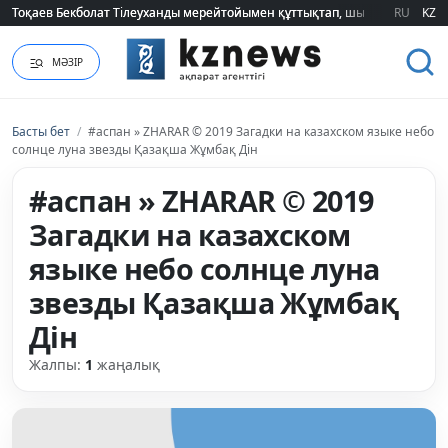
Тоқаев Бекболат Тілеуханды мерейтойымен құттықтап, шығармашылық т
Тоқаев Бекболат Тілеуханды мерейтойымен құттықтап, шығармашылық т
RU
KZ
МӘЗІР
Басты бет
/
#аспан » ZHARAR © 2019 Загадки на казахском языке небо
солнце луна звезды Қазақша Жұмбақ Дін
#аспан » ZHARAR © 2019
Загадки на казахском
языке небо солнце луна
звезды Қазақша Жұмбақ
Дін
Жалпы:
1
жаңалық