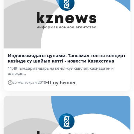
Индонезиядағы цунами: Танымал топты концерт
кезінде су шайып кетті - новости Казахстана
11:49 Тыңдармандарына көңіл-күй сыйлап, сахнада әнін
шырқап...
•
Шоу-бизнес
25 желтоқсан 2018