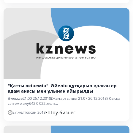
"Қатты өкінемін". Әйелін құтқарып қалған ер
адам анасы мен ұлынан айырылды
Әлемде21:00 26.12.2018(Жаңартылды 21:07 26.12.2018) Қысқа
сілтеме алу642 0 022 желт...
•
Шоу-бизнес
27 желтоқсан 2018