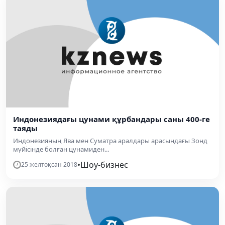
Индонезиядағы цунами құрбандары саны 400-ге
таяды
Индонезияның Ява мен Суматра аралдары арасындағы Зонд
мүйісінде болған цунамиден...
•
Шоу-бизнес
25 желтоқсан 2018