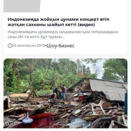
Индонезияда жойқын цунами концерт өтіп
жатқан сахнаны шайып кетті (видео)
Индонезиядағы цунамидің салдарынан қаза тапқандардың
саны 281-ге жетті. Бұл туралы...
•
Шоу-бизнес
24 желтоқсан 2018