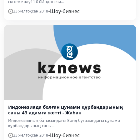
сілтеме алу11 0 0Индонези...
•
Шоу-бизнес
23 желтоқсан 2018
Индонезияда болған цунами құрбандарының
саны 43 адамға жетті - Жаһан
Индонезияның батысындағы Зонд бұғазындағы цунами
құрбандарының саны...
•
Шоу-бизнес
23 желтоқсан 2018