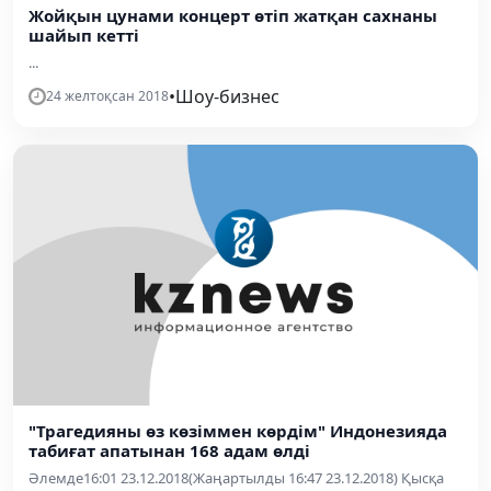
Жойқын цунами концерт өтіп жатқан сахнаны
шайып кетті
...
•
Шоу-бизнес
24 желтоқсан 2018
"Трагедияны өз көзіммен көрдім" Индонезияда
табиғат апатынан 168 адам өлді
Әлемде16:01 23.12.2018(Жаңартылды 16:47 23.12.2018) Қысқа