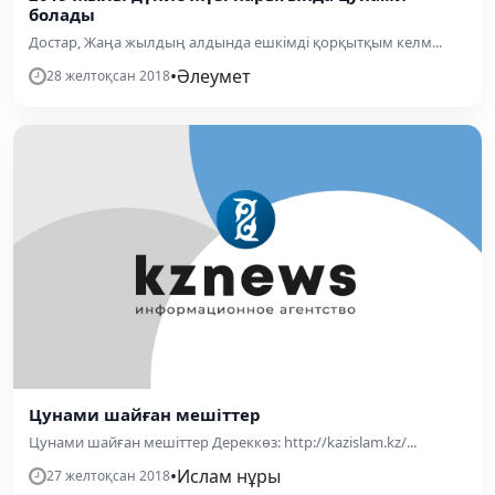
болады
Достар, Жаңа жылдың алдында ешкiмдi қорқытқым келм...
•
Әлеумет
28 желтоқсан 2018
Цунами шайған мешіттер
Цунами шайған мешіттер Дереккөз: http://kazislam.kz/...
•
Ислам нұры
27 желтоқсан 2018