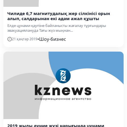
Чилиде 6,7 магнитудалық жер сілкінісі орын
алып, салдарынан екі адам ажал құшты
Елде цунами қаупіне байланысты жағалау тұрғындары
эвакуациялануда Тағы жүз мыңнан...
•
Шоу-бизнес
21 қаңтар 2019
2019 жылы дүние жүзі нарығында цунами