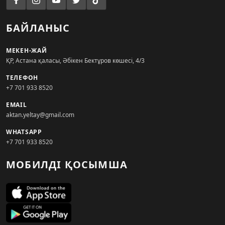
БАЙЛАНЫС
МЕКЕН-ЖАЙ
ҚР, Астана қаласы, Әбікен Бектұров көшесі, 4/3
ТЕЛЕФОН
+7 701 933 8520
EMAIL
aktan.yeltay@gmail.com
WHATSAPP
+7 701 933 8520
МОБИЛДІ ҚОСЫМША