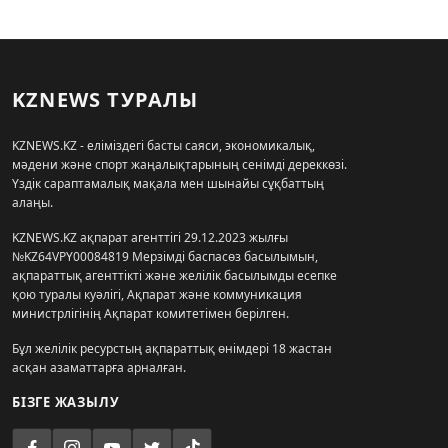
KZNEWS ТУРАЛЫ
KZNEWS.KZ - еліміздегі басты саяси, экономикалық,
мәдени және спорт жаңалықтарының сенімді дереккөзі.
Үздік сараптамалық мақала мен шынайы сұқбаттың
алаңы.
KZNEWS.KZ ақпарат агенттігі 29.12.2023 жылғы
№KZ64VPY00084819 Мерзімді баспасөз басылымын,
ақпараттық агенттікті және желілік басылымды есепке
қою туралы куәлігі, Ақпарат және коммуникация
министрлігінің Ақпарат комитетімен берілген.
Бұл желілік ресурстың ақпараттық өнімдері 18 жастан
асқан азаматтарға арналған.
БІЗГЕ ЖАЗЫЛУ