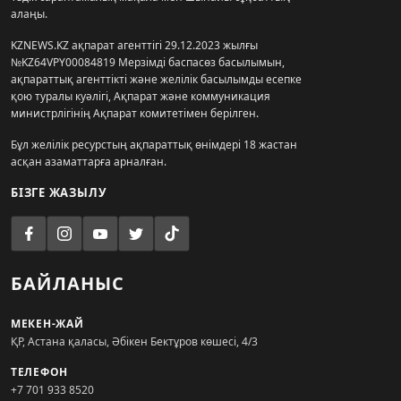
алаңы.
KZNEWS.KZ ақпарат агенттігі 29.12.2023 жылғы
№KZ64VPY00084819 Мерзімді баспасөз басылымын,
ақпараттық агенттікті және желілік басылымды есепке
қою туралы куәлігі, Ақпарат және коммуникация
министрлігінің Ақпарат комитетімен берілген.
Бұл желілік ресурстың ақпараттық өнімдері 18 жастан
асқан азаматтарға арналған.
БІЗГЕ ЖАЗЫЛУ
БАЙЛАНЫС
МЕКЕН-ЖАЙ
ҚР, Астана қаласы, Әбікен Бектұров көшесі, 4/3
ТЕЛЕФОН
+7 701 933 8520