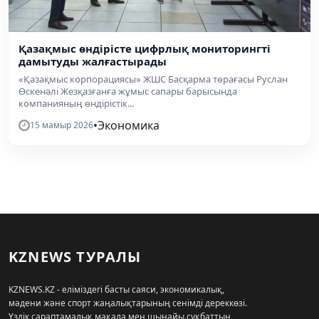
Қазақмыс өндірісте цифрлық мониторингті
дамытуды жалғастырады
«Қазақмыс корпорациясы» ЖШС Басқарма төрағасы Руслан
Өскенәлі Жезқазғанға жұмыс сапары барысында
компанияның өндірістік...
•
Экономика
15 мамыр 2026
KZNEWS ТУРАЛЫ
KZNEWS.KZ - еліміздегі басты саяси, экономикалық,
мәдени және спорт жаңалықтарының сенімді дереккөзі.
Үздік сараптамалық мақала мен шынайы сұқбаттың