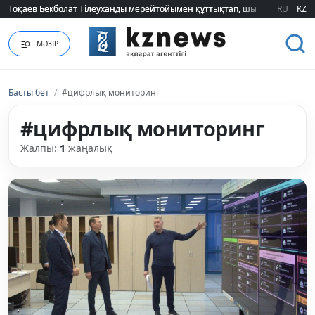
Тоқаев Бекболат Тілеуханды мерейтойымен құттықтап, шығармашылық т
Тоқаев Бекболат Тілеуханды мерейтойымен құттықтап, шығармашылық т
RU
KZ
МӘЗІР
Басты бет
/
#цифрлық мониторинг
#цифрлық мониторинг
Жалпы:
1
жаңалық