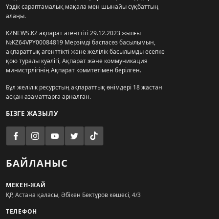
Үздік сараптамалық мақала мен шынайы сұқбаттың
алаңы.
KZNEWS.KZ ақпарат агенттігі 29.12.2023 жылғы
№KZ64VPY00084819 Мерзімді баспасөз басылымын,
ақпараттық агенттікті және желілік басылымды есепке
қою туралы куәлігі, Ақпарат және коммуникация
министрлігінің Ақпарат комитетімен берілген.
Бұл желілік ресурстың ақпараттық өнімдері 18 жастан
асқан азаматтарға арналған.
БІЗГЕ ЖАЗЫЛУ
БАЙЛАНЫС
МЕКЕН-ЖАЙ
ҚР, Астана қаласы, Әбікен Бектұров көшесі, 4/3
ТЕЛЕФОН