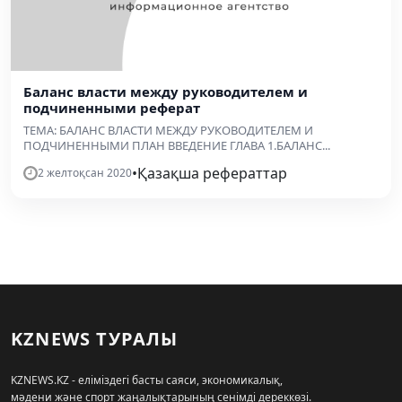
Баланс власти между руководителем и
подчиненными реферат
ТЕМА: БАЛАНС ВЛАСТИ МЕЖДУ РУКОВОДИТЕЛЕМ И
ПОДЧИНЕННЫМИ ПЛАН ВВЕДЕНИЕ ГЛАВА 1.БАЛАНС...
•
Қазақша рефераттар
2 желтоқсан 2020
KZNEWS ТУРАЛЫ
KZNEWS.KZ - еліміздегі басты саяси, экономикалық,
мәдени және спорт жаңалықтарының сенімді дереккөзі.