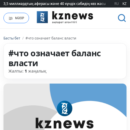
3,5 миллиардтың аферасы және 40 күндік сәбидің көз жасы: Медицинад
3,5 миллиардтың аферасы және 40 күндік сәбидің көз жасы: Медицинад
RU
KZ
МӘЗІР
Басты бет
/
#что означает баланс власти
#что означает баланс
власти
Жалпы:
1
жаңалық