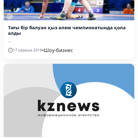
Тағы бір балуан қыз әлем чемпионатында қола
алды
...
•
Шоу-бизнес
17 қараша 2018