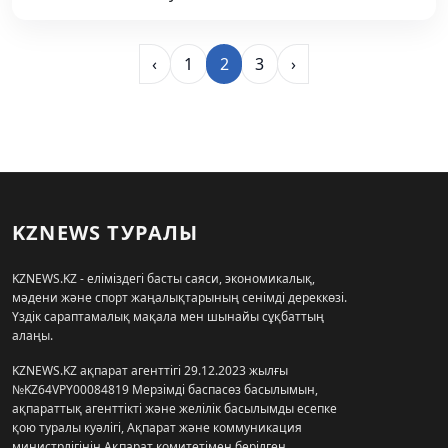
‹
1
2
3
›
KZNEWS ТУРАЛЫ
KZNEWS.KZ - еліміздегі басты саяси, экономикалық,
мәдени және спорт жаңалықтарының сенімді дереккөзі.
Үздік сараптамалық мақала мен шынайы сұқбаттың
алаңы.
KZNEWS.KZ ақпарат агенттігі 29.12.2023 жылғы
№KZ64VPY00084819 Мерзімді баспасөз басылымын,
ақпараттық агенттікті және желілік басылымды есепке
қою туралы куәлігі, Ақпарат және коммуникация
министрлігінің Ақпарат комитетімен берілген.