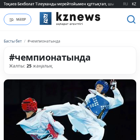
Тоқаев Бекболат Тілеуханды мерейтойымен құттықтап, шығармашылық т
Тоқаев Бекболат Тілеуханды мерейтойымен құттықтап, шығармашылық т
RU
KZ
МӘЗІР
Басты бет
/
#чемпионатында
#чемпионатында
Жалпы:
25
жаңалық