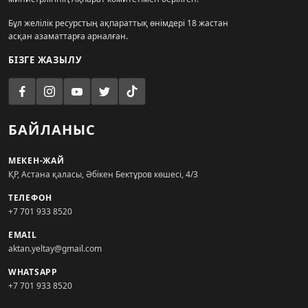
Бұл желілік ресурстың ақпараттық өнімдері 18 жастан
асқан азаматтарға арналған.
БІЗГЕ ЖАЗЫЛУ
БАЙЛАНЫС
МЕКЕН-ЖАЙ
ҚР, Астана қаласы, Әбікен Бектұров көшесі, 4/3
ТЕЛЕФОН
+7 701 933 8520
EMAIL
aktan.yeltay@gmail.com
WHATSAPP
+7 701 933 8520