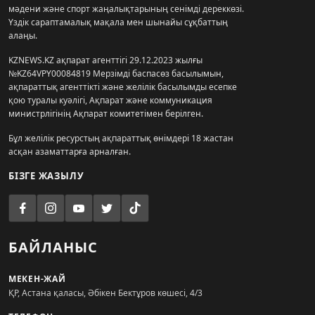
мәдени және спорт жаңалықтарының сенімді дереккөзі.
Үздік сараптамалық мақала мен шынайы сұқбаттың
алаңы.
KZNEWS.KZ ақпарат агенттігі 29.12.2023 жылғы
№KZ64VPY00084819 Мерзімді баспасөз басылымын,
ақпараттық агенттікті және желілік басылымды есепке
қою туралы куәлігі, Ақпарат және коммуникация
министрлігінің Ақпарат комитетімен берілген.
Бұл желілік ресурстың ақпараттық өнімдері 18 жастан
асқан азаматтарға арналған.
БІЗГЕ ЖАЗЫЛУ
БАЙЛАНЫС
МЕКЕН-ЖАЙ
ҚР, Астана қаласы, Әбікен Бектұров көшесі, 4/3