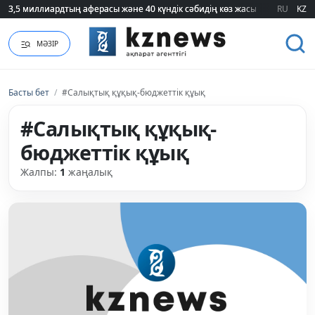
3,5 миллиардтың аферасы және 40 күндік сәбидің көз жасы: Медицинад
3,5 миллиардтың аферасы және 40 күндік сәбидің көз жасы: Медицинад
RU
KZ
МӘЗІР
Басты бет
/
#Cалықтық құқық-бюджеттік құық
#Cалықтық құқық-
бюджеттік құық
Жалпы:
1
жаңалық