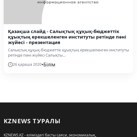
Қазақша слайд - Cалықтық құқық-бюджеттік
құықтың ерекшеленген институты ретінде пәні
жүйесі - презентация
Cалықтық құқық-бюджеттік құықтың ерекшеленген институты
ретінде пәні жүйесі Cалықты...
•
Білім
26 қараша 2020
KZNEWS ТУРАЛЫ
KZNEWS.KZ - еліміздегі басты саяси, экономикалық,