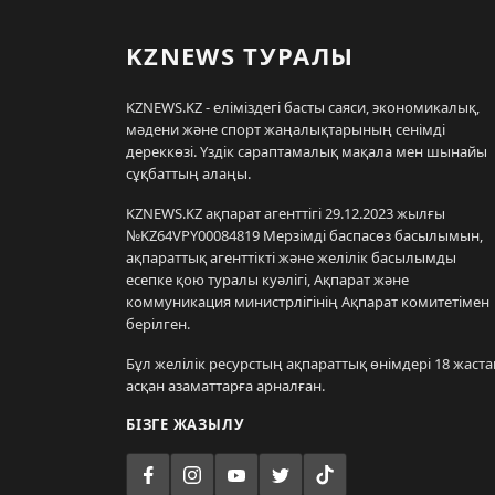
KZNEWS ТУРАЛЫ
KZNEWS.KZ - еліміздегі басты саяси, экономикалық,
мәдени және спорт жаңалықтарының сенімді
дереккөзі. Үздік сараптамалық мақала мен шынайы
сұқбаттың алаңы.
KZNEWS.KZ ақпарат агенттігі 29.12.2023 жылғы
№KZ64VPY00084819 Мерзімді баспасөз басылымын,
ақпараттық агенттікті және желілік басылымды
есепке қою туралы куәлігі, Ақпарат және
коммуникация министрлігінің Ақпарат комитетімен
берілген.
Бұл желілік ресурстың ақпараттық өнімдері 18 жаста
асқан азаматтарға арналған.
БІЗГЕ ЖАЗЫЛУ