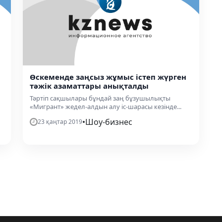
Өскеменде заңсыз жұмыс істеп жүрген
тәжік азаматтары анықталды
Тәртіп сақшылары бұндай заң бұзушылықты
«Мигрант» жедел-алдын алу іс-шарасы кезінде...
•
Шоу-бизнес
23 қаңтар 2019