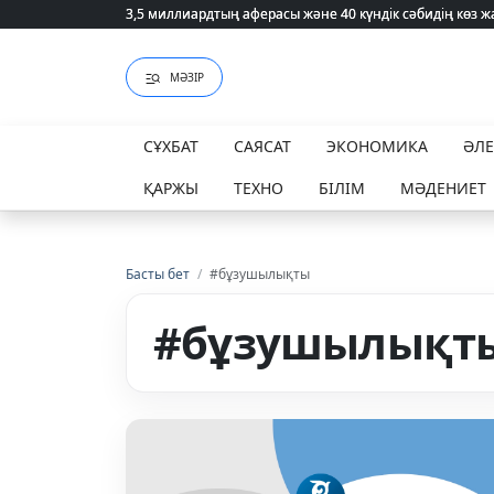
3,5 миллиардтың аферасы және 40 күндік сәбидің көз
3,5 миллиардтың аферасы және 40 күндік сәбидің көз
МӘЗІР
СҰХБАТ
САЯСАТ
ЭКОНОМИКА
ӘЛ
ҚАРЖЫ
ТЕХНО
БІЛІМ
МӘДЕНИЕТ
Басты бет
/
#бұзушылықты
#бұзушылықт