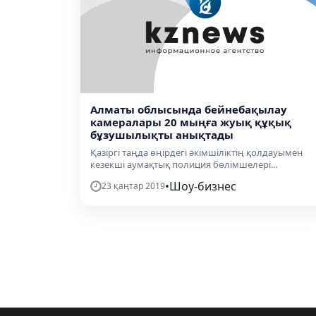
Алматы облысында бейнебақылау
камералары 20 мыңға жуық құқық
бұзушылықты анықтады
Қазіргі таңда өңірдегі әкімшіліктің қолдауымен
кезекші аумақтық полиция бөлімшелері...
•
Шоу-бизнес
23 қаңтар 2019