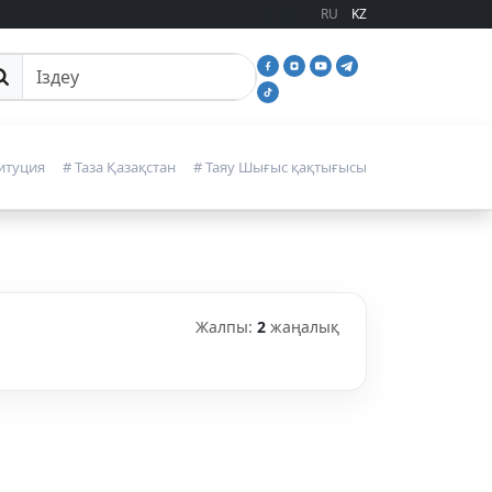
RU
KZ
йттан іздеу
итуция
# Таза Қазақстан
# Таяу Шығыс қақтығысы
Жалпы:
2
жаңалық