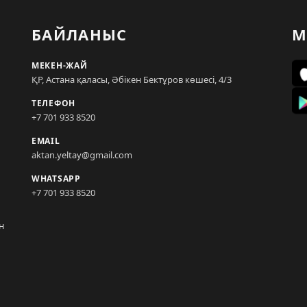
БАЙЛАНЫС
М
МЕКЕН-ЖАЙ
ҚР, Астана қаласы, Әбікен Бектұров көшесі, 4/3
ТЕЛЕФОН
+7 701 933 8520
EMAIL
aktan.yeltay@gmail.com
WHATSAPP
+7 701 933 8520
н