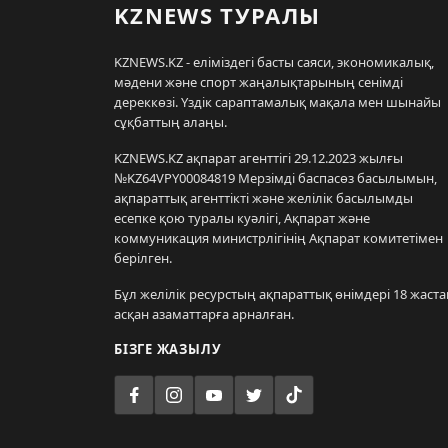
KZNEWS ТУРАЛЫ
KZNEWS.KZ - еліміздегі басты саяси, экономикалық,
мәдени және спорт жаңалықтарының сенімді
дереккөзі. Үздік сараптамалық мақала мен шынайы
сұқбаттың алаңы.
KZNEWS.KZ ақпарат агенттігі 29.12.2023 жылғы
№KZ64VPY00084819 Мерзімді баспасөз басылымын,
ақпараттық агенттікті және желілік басылымды
есепке қою туралы куәлігі, Ақпарат және
коммуникация министрлігінің Ақпарат комитетімен
берілген.
Бұл желілік ресурстың ақпараттық өнімдері 18 жаста
асқан азаматтарға арналған.
БІЗГЕ ЖАЗЫЛУ