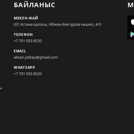
БАЙЛАНЫС
М
МЕКЕН-ЖАЙ
ҚР, Астана қаласы, Әбікен Бектұров көшесі, 4/3
ТЕЛЕФОН
+7 701 933 8520
EMAIL
aktan.yeltay@gmail.com
WHATSAPP
+7 701 933 8520
н