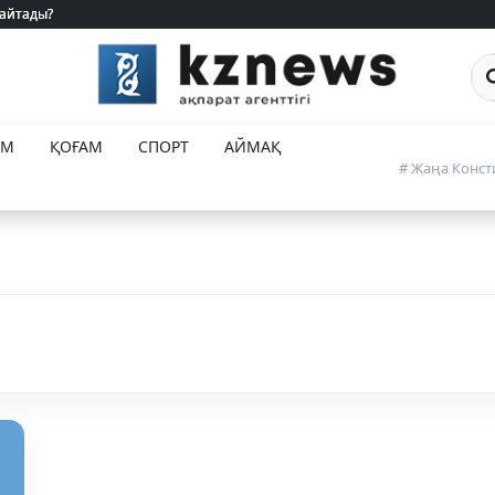
 айтады?
 айтады?
Са
ЕМ
ҚОҒАМ
СПОРТ
АЙМАҚ
# Жаңа Конст