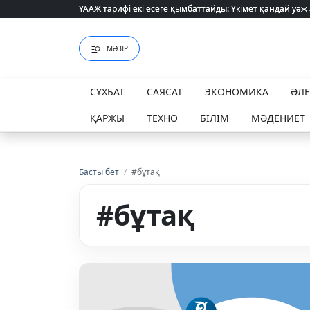
ҮААЖ тарифі екі есеге қымбаттайды: Үкімет қандай уәж
ҮААЖ тарифі екі есеге қымбаттайды: Үкімет қандай уәж
МӘЗІР
СҰХБАТ
САЯСАТ
ЭКОНОМИКА
ӘЛ
ҚАРЖЫ
ТЕХНО
БІЛІМ
МӘДЕНИЕТ
Басты бет
/
#бұтақ
#бұтақ