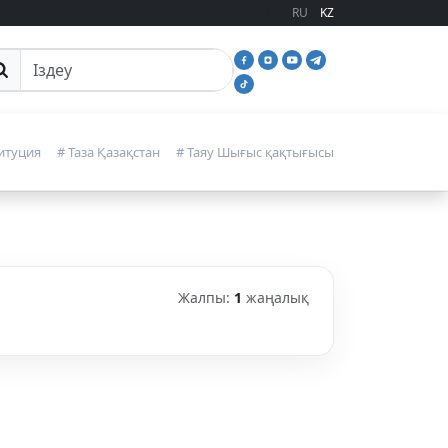
RU
KZ
йттан іздеу
итуция
# Таза Қазақстан
# Таяу Шығыс қақтығысы
Жалпы:
1
жаңалық