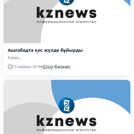
Ашғабадта қос жүлде бұйырды
Қазақ...
•
Шоу-бизнес
15 қараша 2018