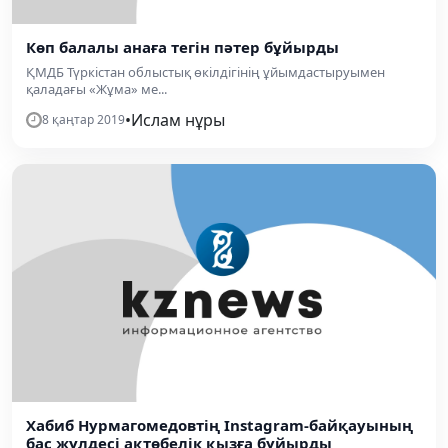
Көп балалы анаға тегін пәтер бұйырды
ҚМДБ Түркістан облыстық өкілдігінің ұйымдастыруымен
қаладағы «Жұма» ме...
•
Ислам нұры
8 қаңтар 2019
Хабиб Нурмагомедовтің Instagram-байқауының
бас жүлдесі ақтөбелік қызға бұйырды