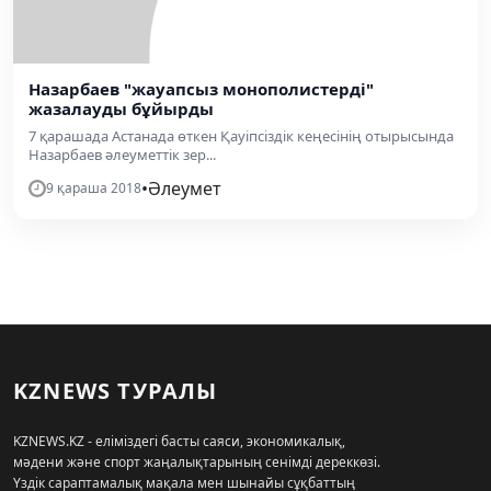
Назарбаев "жауапсыз монополистерді"
жазалауды бұйырды
7 қарашада Астанада өткен Қауіпсіздік кеңесінің отырысында
Назарбаев әлеуметтік зер...
•
Әлеумет
9 қараша 2018
KZNEWS ТУРАЛЫ
KZNEWS.KZ - еліміздегі басты саяси, экономикалық,
мәдени және спорт жаңалықтарының сенімді дереккөзі.
Үздік сараптамалық мақала мен шынайы сұқбаттың