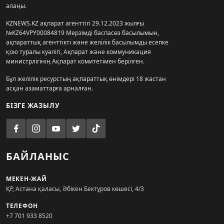
алаңы.
KZNEWS.KZ ақпарат агенттігі 29.12.2023 жылғы
№KZ64VPY00084819 Мерзімді баспасөз басылымын,
ақпараттық агенттікті және желілік басылымды есепке
қою туралы куәлігі, Ақпарат және коммуникация
министрлігінің Ақпарат комитетімен берілген.
Бұл желілік ресурстың ақпараттық өнімдері 18 жастан
асқан азаматтарға арналған.
БІЗГЕ ЖАЗЫЛУ
БАЙЛАНЫС
МЕКЕН-ЖАЙ
ҚР, Астана қаласы, Әбікен Бектұров көшесі, 4/3
ТЕЛЕФОН
+7 701 933 8520