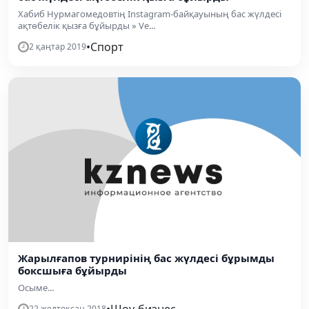
Хабиб Нурмагомедовтің Instagram-байқауының бас жүлдесі
ақтөбелік қызға бұйырды » Ve...
•
Спорт
2 қаңтар 2019
Жарылғапов турнирінің бас жүлдесі бұрымды
боксшыға бұйырды
Осыме...
•
Шоу-бизнес
22 желтоқсан 2018