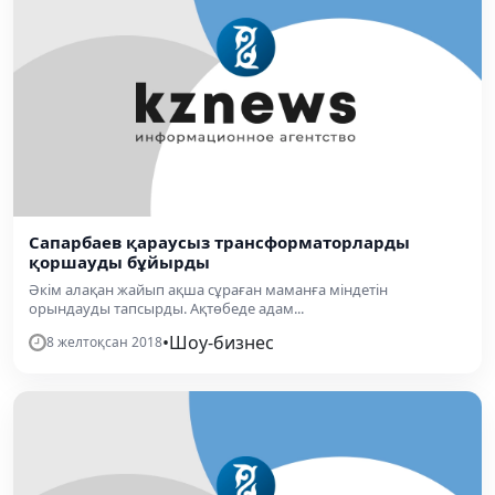
Сапарбаев қараусыз трансформаторларды
қоршауды бұйырды
Әкім алақан жайып ақша сұраған маманға міндетін
орындауды тапсырды. Ақтөбеде адам...
•
Шоу-бизнес
8 желтоқсан 2018