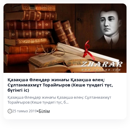
Қазақша Өлеңдер жинағы Қазақша өлең:
Сұлтанмахмұт Торайғыров (Кеше түндегі түс,
бүгінгі іс)
Қазақша Өлеңдер жинағы Қазақша өлең: Сұлтанмахмұт
Торайғыров (Кеше түндегі түс, б...
•
Білім
25 тамыз 2019