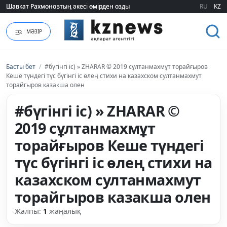
Шавкат Рахмоновтың әкесі өмірден озды
Шавкат Рахмоновтың әкесі өмірден озды
RU
KZ
МӘЗІР
Басты бет
/
#бүгінгі іс) » ZHARAR © 2019 сұлтанмахмұт торайғыров
Кеше түндегі түс бүгінгі іс өлең стихи на казахском султанмахмут
торайгыров казакша олен
#бүгінгі іс) » ZHARAR ©
2019 сұлтанмахмұт
торайғыров Кеше түндегі
түс бүгінгі іс өлең стихи на
казахском султанмахмут
торайгыров казакша олен
Жалпы:
1
жаңалық