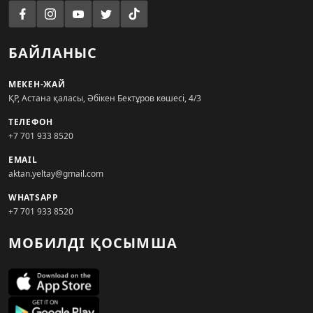
БАЙЛАНЫС
МЕКЕН-ЖАЙ
ҚР, Астана қаласы, Әбікен Бектұров көшесі, 4/3
ТЕЛЕФОН
+7 701 933 8520
EMAIL
aktan.yeltay@gmail.com
WHATSAPP
+7 701 933 8520
МОБИЛДІ ҚОСЫМША