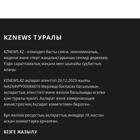
KZNEWS ТУРАЛЫ
KZNEWS.KZ - еліміздегі басты саяси, экономикалық,
мәдени және спорт жаңалықтарының сенімді дереккөзі.
Үздік сараптамалық мақала мен шынайы сұқбаттың
алаңы.
KZNEWS.KZ ақпарат агенттігі 29.12.2023 жылғы
№KZ64VPY00084819 Мерзімді баспасөз басылымын,
ақпараттық агенттікті және желілік басылымды есепке
қою туралы куәлігі, Ақпарат және коммуникация
министрлігінің Ақпарат комитетімен берілген.
Бұл желілік ресурстың ақпараттық өнімдері 18 жастан
асқан азаматтарға арналған.
БІЗГЕ ЖАЗЫЛУ