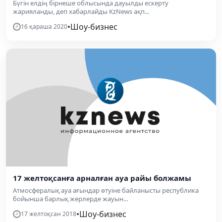
Бүгін елдің бірнеше облысында дауылды ескерту
жарияланды, деп хабарлайды KzNews ақп...
•
Шоу-бизнес
16 қараша 2020
17 желтоқсанға арналған ауа райы болжамы
Атмосфералық ауа ағындар өтуіне байланысты республика
бойынша барлық жерлерде жауын...
•
Шоу-бизнес
17 желтоқсан 2018