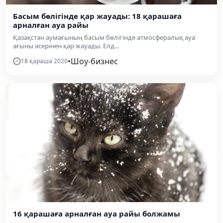
Басым бөлігінде қар жауады: 18 қарашаға
арналған ауа райы
Қазақстан аумағының басым бөлігінде атмосфералық ауа
ағыны әсерінен қар жауады. Елд...
•
Шоу-бизнес
18 қараша 2020
16 қарашаға арналған ауа райы болжамы