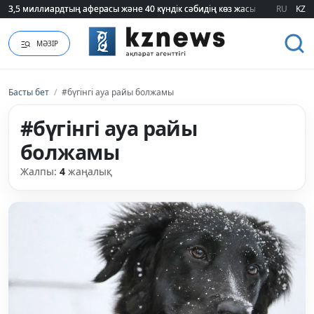
3,5 миллиардтың аферасы және 40 күндік сәбидің көз жасы: Медицинад
3,5 миллиардтың аферасы және 40 күндік сәбидің көз жасы: Медицинад
RU
KZ
МӘЗІР
Басты бет
/
#бүгінгі ауа райы болжамы
#бүгінгі ауа райы
болжамы
Жалпы:
4
жаңалық