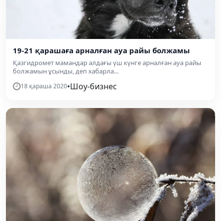
19-21 қарашаға арналған ауа райы болжамы
Қазгидромет мамандар алдағы үш күнге арналған ауа райы
болжамын ұсынды, деп хабарла...
•
Шоу-бизнес
18 қараша 2020