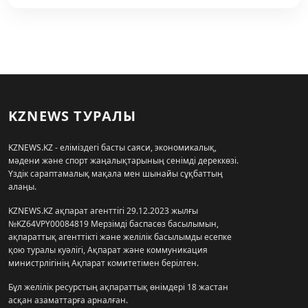
KZNEWS ТУРАЛЫ
KZNEWS.KZ - еліміздегі басты саяси, экономикалық,
мәдени және спорт жаңалықтарының сенімді дереккөзі.
Үздік сараптамалық мақала мен шынайы сұқбаттың
алаңы.
KZNEWS.KZ ақпарат агенттігі 29.12.2023 жылғы
№KZ64VPY00084819 Мерзімді баспасөз басылымын,
ақпараттық агенттікті және желілік басылымды есепке
қою туралы куәлігі, Ақпарат және коммуникация
министрлігінің Ақпарат комитетімен берілген.
Бұл желілік ресурстың ақпараттық өнімдері 18 жастан
асқан азаматтарға арналған.