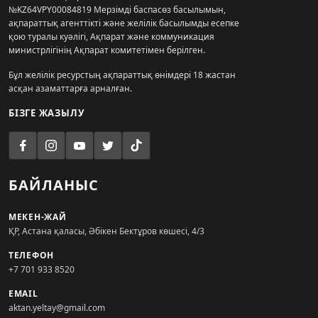
№KZ64VPY00084819 Мерзімді баспасөз басылымын,
ақпараттық агенттікті және желілік басылымды есепке
қою туралы куәлігі, Ақпарат және коммуникация
министрлігінің Ақпарат комитетімен берілген.
Бұл желілік ресурстың ақпараттық өнімдері 18 жастан
асқан азаматтарға арналған.
БІЗГЕ ЖАЗЫЛУ
БАЙЛАНЫС
МЕКЕН-ЖАЙ
ҚР, Астана қаласы, Әбікен Бектұров көшесі, 4/3
ТЕЛЕФОН
+7 701 933 8520
EMAIL
aktan.yeltay@gmail.com