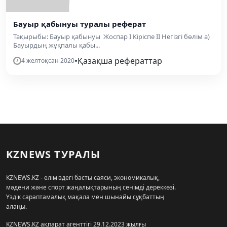
Бауыр қабынуы туралы реферат
Тақырыбы: Бауыр қабынуы Жоспар І Кіріспе ІІ Негізгі бөлім а)
Бауырдың жұқпалы қабы...
•
Қазақша рефераттар
4 желтоқсан 2020
KZNEWS ТУРАЛЫ
KZNEWS.KZ - еліміздегі басты саяси, экономикалық,
мәдени және спорт жаңалықтарының сенімді дереккөзі.
Үздік сараптамалық мақала мен шынайы сұқбаттың
алаңы.
KZNEWS.KZ ақпарат агенттігі 29.12.2023 жылғы