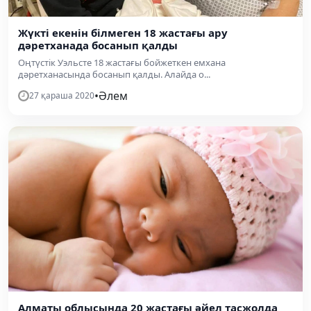
Жүкті екенін білмеген 18 жастағы ару
дәретханада босанып қалды
Оңтүстік Уэльсте 18 жастағы бойжеткен емхана
дәретханасында босанып қалды. Алайда о...
•
Әлем
27 қараша 2020
Алматы облысында 20 жастағы әйел тасжолда