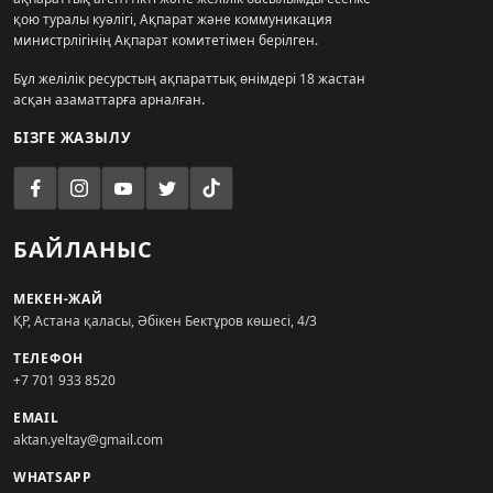
қою туралы куәлігі, Ақпарат және коммуникация
министрлігінің Ақпарат комитетімен берілген.
Бұл желілік ресурстың ақпараттық өнімдері 18 жастан
асқан азаматтарға арналған.
БІЗГЕ ЖАЗЫЛУ
БАЙЛАНЫС
МЕКЕН-ЖАЙ
ҚР, Астана қаласы, Әбікен Бектұров көшесі, 4/3
ТЕЛЕФОН
+7 701 933 8520
EMAIL
aktan.yeltay@gmail.com
WHATSAPP