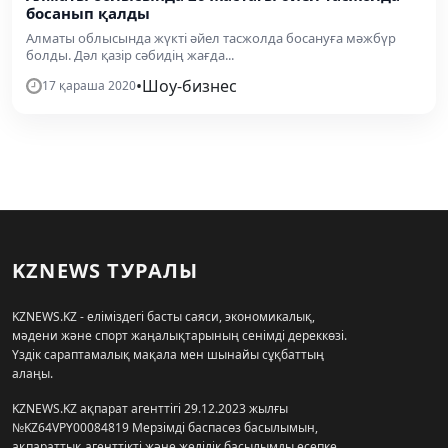
босанып қалды
Алматы облысында жүкті әйел тасжолда босануға мәжбүр
болды. Дәл қазір сәбидің жағда...
•
Шоу-бизнес
17 қараша 2020
KZNEWS ТУРАЛЫ
KZNEWS.KZ - еліміздегі басты саяси, экономикалық,
мәдени және спорт жаңалықтарының сенімді дереккөзі.
Үздік сараптамалық мақала мен шынайы сұқбаттың
алаңы.
KZNEWS.KZ ақпарат агенттігі 29.12.2023 жылғы
№KZ64VPY00084819 Мерзімді баспасөз басылымын,
ақпараттық агенттікті және желілік басылымды есепке