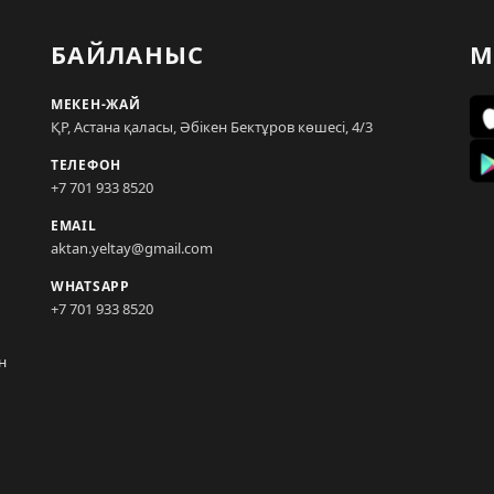
БАЙЛАНЫС
М
МЕКЕН-ЖАЙ
ҚР, Астана қаласы, Әбікен Бектұров көшесі, 4/3
ТЕЛЕФОН
+7 701 933 8520
EMAIL
aktan.yeltay@gmail.com
WHATSAPP
+7 701 933 8520
н