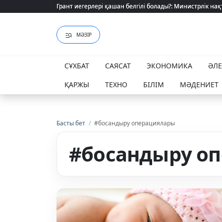
Грант иегерлері қашан белгілі болады?: Министрлік нақ
Грант иегерлері қашан белгілі болады?: Министрлік нақ
МӘЗІР
СҰХБАТ
САЯСАТ
ЭКОНОМИКА
ӘЛ
ҚАРЖЫ
ТЕХНО
БІЛІМ
МӘДЕНИЕТ
Басты бет
/
#босандыру операциялары
#босандыру о