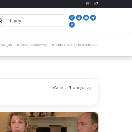
RU
KZ
йттан іздеу
итуция
# Таза Қазақстан
# Таяу Шығыс қақтығысы
Жалпы:
3
жаңалық