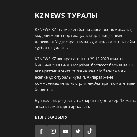
KZNEWS ТУРАЛЫ
KZNEWS.KZ - еліміздегі басты саяси, экономикалық,
мәдени және спорт жаңалықтарының сенімді
дереккөзі. Үздік сараптамалық мақала мен шынайы
сұқбаттың алаңы.
KZNEWS.KZ ақпарат агенттігі 29.12.2023 жылғы
№KZ64VPY00084819 Мерзімді баспасөз басылымын,
ақпараттық агенттікті және желілік басылымды
есепке қою туралы куәлігі, Ақпарат және
коммуникация министрлігінің Ақпарат комитетімен
берілген.
Бұл желілік ресурстың ақпараттық өнімдері 18 жаста
асқан азаматтарға арналған.
БІЗГЕ ЖАЗЫЛУ