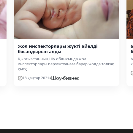
Жол инспекторлары жүкті әйелді
босандырып алды
Қырғызстанның Шу облысында жол
А
инспекторлары перзентханаға барар жолда толғақ
к
қысқ...
•
Шоу-бизнес
18 қаңтар 2021