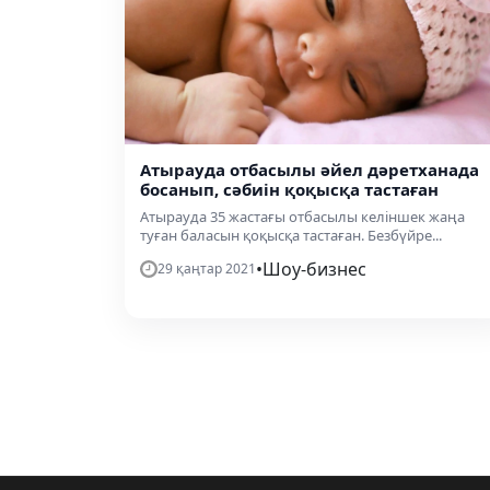
Атырауда отбасылы әйел дәретханада
босанып, сәбиін қоқысқа тастаған
Атырауда 35 жастағы отбасылы келіншек жаңа
туған баласын қоқысқа тастаған. Безбүйре...
•
Шоу-бизнес
29 қаңтар 2021