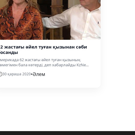
62 жастағы әйел туған қызынан сәби
босанды
мерикада 62 жастағы әйел туған қызының
өмегімен бала көтерді, деп хабарлайды KzNe...
•
Әлем
30 қараша 2020