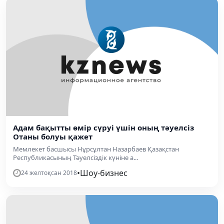
Адам бақытты өмір сүруі үшін оның тәуелсіз
Отаны болуы қажет
Мемлекет басшысы Нұрсұлтан Назарбаев Қазақстан
Республикасының Тәуелсіздік күніне а...
•
Шоу-бизнес
24 желтоқсан 2018