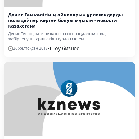
Денис Тен көлігінің айналарын ұрлағандарды
полицейлер көрген болуы мүмкін - новости
Казахстана
Денис Теннің өліміне қатысты сот тыңдалымында,
жәбірленуші тарап өкілі Нұрлан Өстем...
•
Шоу-бизнес
26 желтоқсан 2018