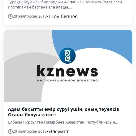
Тұрақты жұмысы барлардың 42 пайызы ғана жеңілдетілген
ипотекамен баспана ала алады....
•
Шоу-бизнес
20 желтоқсан 2018
Адам бақытты өмір сүруі үшін, оның тәуелсіз
Отаны болуы қажет
Елбасы Нұрсұлтан Назарбаев Қазақстан Республикасын...
•
Әлеумет
20 желтоқсан 2018