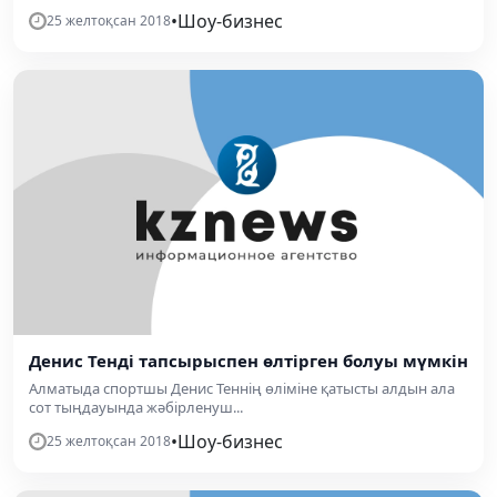
•
Шоу-бизнес
25 желтоқсан 2018
Денис Тенді тапсырыспен өлтірген болуы мүмкін
Алматыда спортшы Денис Теннің өліміне қатысты алдын ала
сот тыңдауында жәбірленуш...
•
Шоу-бизнес
25 желтоқсан 2018