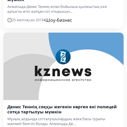
Алматыда Денис Теннің өлімі бойынша қылмыстық іске
қатысты өтіп жатқан сот отырысын...
•
Шоу-бизнес
25 желтоқсан 2018
Денис Теннің соққы жегенін көрген екі полицей
сотқа тартылуы мүмкін
Мұның алдында сотталушылардың жеке басы туралы
мəлімет белгілі болды. Алматыда Де...