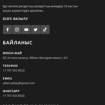
Бұл желілік ресурстың ақпараттық өнімдері 18 жастан
асқан азаматтарға арналған.
БІЗГЕ ЖАЗЫЛУ
БАЙЛАНЫС
МЕКЕН-ЖАЙ
ҚР, Астана қаласы, Әбікен Бектұров көшесі, 4/3
ТЕЛЕФОН
+7 701 933 8520
EMAIL
aktan.yeltay@gmail.com
WHATSAPP
+7 701 933 8520