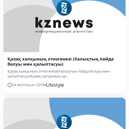
Қазақ халқының этногенезі (Халықтың пайда
болуы мен қалыптасуы)
Қазақ халқының этногенезі(Халықтың пайда болуы мен
қалыптасуы)Қазақ халқының қа...
•
Lifestyle
24 желтоқсан 2018