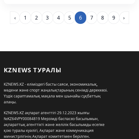
‹
1
2
3
4
5
6
7
8
9
›
KZNEWS ТУРАЛЫ
KZNEWS.KZ - еліміздегі басты саяси, экономикалық,
мәдени және спорт жаңалықтарының сенімді дереккөзі.
Үздік сараптамалық мақала мен шынайы сұқбаттың
алаңы.
KZNEWS.KZ ақпарат агенттігі 29.12.2023 жылғы
№KZ64VPY00084819 Мерзімді баспасөз басылымын,
ақпараттық агенттікті және желілік басылымды есепке
қою туралы куәлігі, Ақпарат және коммуникация
министрлігінің Ақпарат комитетімен берілген.