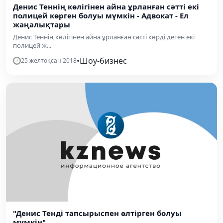
Денис Теннің көлігінен айна ұрланған сәтті екі
полицей көрген болуы мүмкін - Адвокат - Ел
жаңалықтары
Денис Теннің көлігінен айна ұрланған сәтті көрді деген екі
полицей ж...
•
Шоу-бизнес
25 желтоқсан 2018
"Денис Тенді тапсырыспен өлтірген болуы
мүмкін"