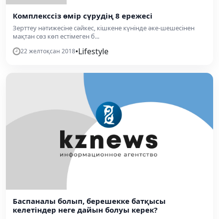
Комплекссіз өмір сүрудің 8 ережесі
Зерттеу нәтижесіне сәйкес, кішкене күнінде әке-шешесінен
мақтан сөз көп естімеген б...
•
Lifestyle
22 желтоқсан 2018
Баспаналы болып, берешекке батқысы
келетіндер неге дайын болуы керек?