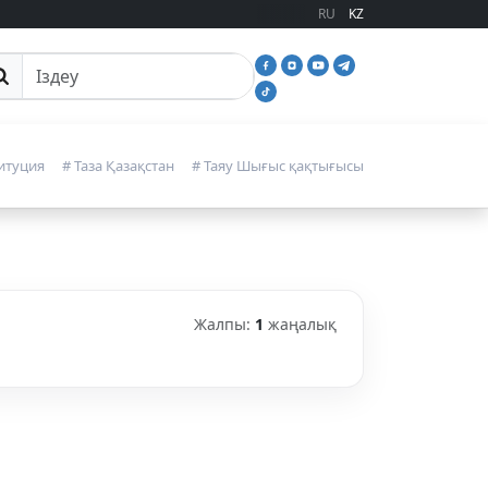
RU
KZ
йттан іздеу
итуция
# Таза Қазақстан
# Таяу Шығыс қақтығысы
Жалпы:
1
жаңалық