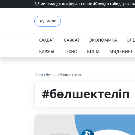
3,5 миллиардтың аферасы және 40 күндік сәбидің көз
3,5 миллиардтың аферасы және 40 күндік сәбидің көз
МӘЗІР
СҰХБАТ
САЯСАТ
ЭКОНОМИКА
ӘЛ
ҚАРЖЫ
ТЕХНО
БІЛІМ
МӘДЕНИЕТ
Басты бет
/
#бөлшектеліп
#бөлшектеліп