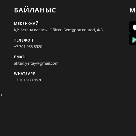
БАЙЛАНЫС
М
МЕКЕН-ЖАЙ
ҚР, Астана қаласы, Әбікен Бектұров көшесі, 4/3
ТЕЛЕФОН
+7 701 933 8520
EMAIL
aktan.yeltay@gmail.com
WHATSAPP
+7 701 933 8520
н