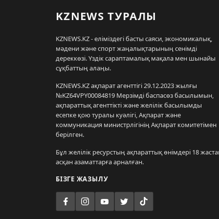
KZNEWS ТУРАЛЫ
KZNEWS.KZ - еліміздегі басты саяси, экономикалық,
мәдени және спорт жаңалықтарының сенімді
дереккөзі. Үздік сараптамалық мақала мен шынайы
сұқбаттың алаңы.
KZNEWS.KZ ақпарат агенттігі 29.12.2023 жылғы
№KZ64VPY00084819 Мерзімді баспасөз басылымын,
ақпараттық агенттікті және желілік басылымды
есепке қою туралы куәлігі, Ақпарат және
коммуникация министрлігінің Ақпарат комитетімен
берілген.
Бұл желілік ресурстың ақпараттық өнімдері 18 жаста
асқан азаматтарға арналған.
БІЗГЕ ЖАЗЫЛУ