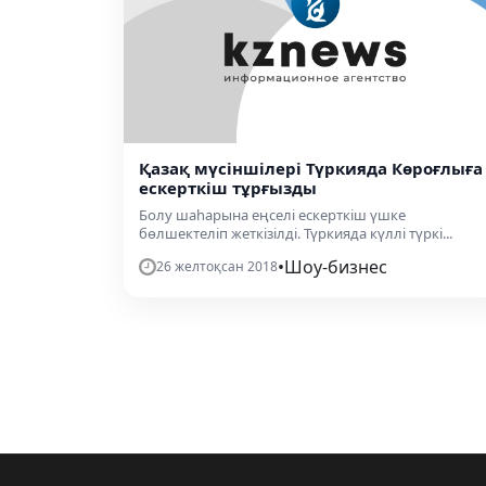
Қазақ мүсіншілері Түркияда Көроғлыға
ескерткіш тұрғызды
Болу шаһарына еңселі ескерткіш үшке
бөлшектеліп жеткізілді. Түркияда күллі түркі...
•
Шоу-бизнес
26 желтоқсан 2018