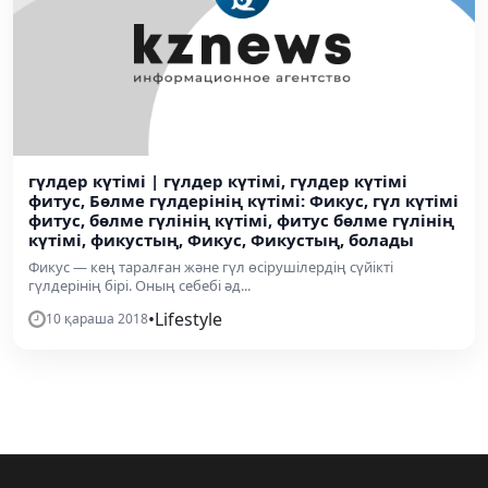
гүлдер күтімі | гүлдер күтімі, гүлдер күтімі
фитус, Бөлме гүлдерінің күтімі: Фикус, гүл күтімі
фитус, бөлме гүлінің күтімі, фитус бөлме гүлінің
күтімі, фикустың, Фикус, Фикустың, болады
Фикус — кең таралған және гүл өсірушілердің сүйікті
гүлдерінің бірі. Оның себебі әд...
•
Lifestyle
10 қараша 2018