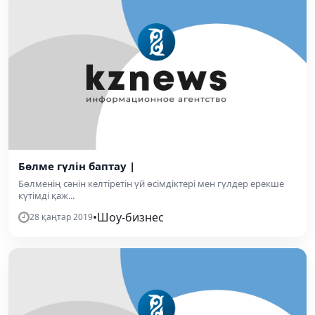
Бөлме гүлін баптау |
Бөлменің сәнін келтіретін үй өсімдіктері мен гүлдер ерекше
күтімді қаж...
•
Шоу-бизнес
28 қаңтар 2019