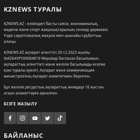
KZNEWS ТУРАЛЫ
KZNEWS.KZ - еліміздегі басты саяси, экономикалық,
мәдени және спорт жаңалықтарының сенімді дереккөзі.
Үздік сараптамалық мақала мен шынайы сұқбаттың
алаңы.
KZNEWS.KZ ақпарат агенттігі 29.12.2023 жылғы
№KZ64VPY00084819 Мерзімді баспасөз басылымын,
ақпараттық агенттікті және желілік басылымды есепке
қою туралы куәлігі, Ақпарат және коммуникация
министрлігінің Ақпарат комитетімен берілген.
Бұл желілік ресурстың ақпараттық өнімдері 18 жастан
асқан азаматтарға арналған.
БІЗГЕ ЖАЗЫЛУ
БАЙЛАНЫС