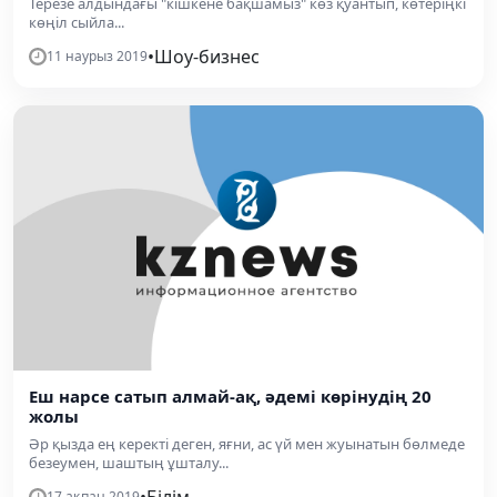
Терезе алдындағы "кішкене бақшамыз" көз қуантып, көтеріңкі
көңіл сыйла...
•
Шоу-бизнес
11 наурыз 2019
Еш нарсе сатып алмай-ақ, әдемі көрінудің 20
жолы
Әр қызда ең керекті деген, яғни, ас үй мен жуынатын бөлмеде
безеумен, шаштың ұшталу...
•
Білім
17 ақпан 2019