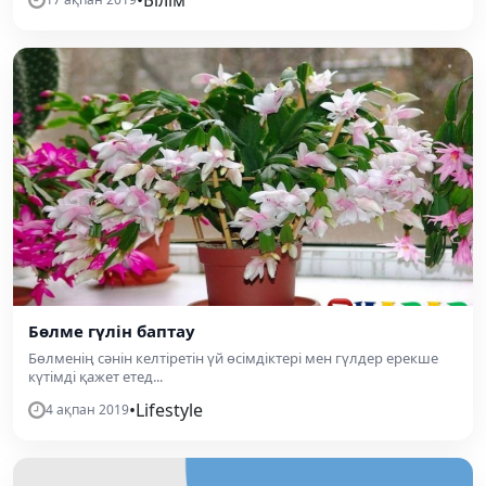
Бөлме гүлін баптау
Бөлменің сәнін келтіретін үй өсімдіктері мен гүлдер ерекше
күтімді қажет етед...
•
Lifestyle
4 ақпан 2019