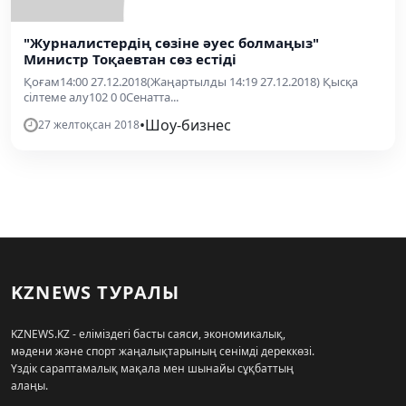
"Журналистердің сөзіне әуес болмаңыз"
Министр Тоқаевтан сөз естіді
Қоғам14:00 27.12.2018(Жаңартылды 14:19 27.12.2018) Қысқа
сілтеме алу102 0 0Сенатта...
•
Шоу-бизнес
27 желтоқсан 2018
KZNEWS ТУРАЛЫ
KZNEWS.KZ - еліміздегі басты саяси, экономикалық,
мәдени және спорт жаңалықтарының сенімді дереккөзі.
Үздік сараптамалық мақала мен шынайы сұқбаттың
алаңы.