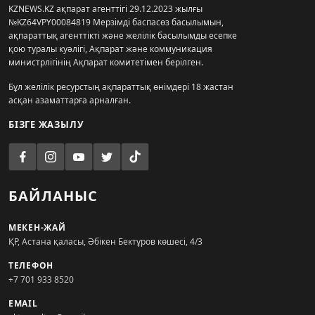
KZNEWS.KZ ақпарат агенттігі 29.12.2023 жылғы
№KZ64VPY00084819 Мерзімді баспасөз басылымын,
ақпараттық агенттікті және желілік басылымды есепке
қою туралы куәлігі, Ақпарат және коммуникация
министрлігінің Ақпарат комитетімен берілген.
Бұл желілік ресурстың ақпараттық өнімдері 18 жастан
асқан азаматтарға арналған.
БІЗГЕ ЖАЗЫЛУ
БАЙЛАНЫС
МЕКЕН-ЖАЙ
ҚР, Астана қаласы, Әбікен Бектұров көшесі, 4/3
ТЕЛЕФОН
+7 701 933 8520
EMAIL