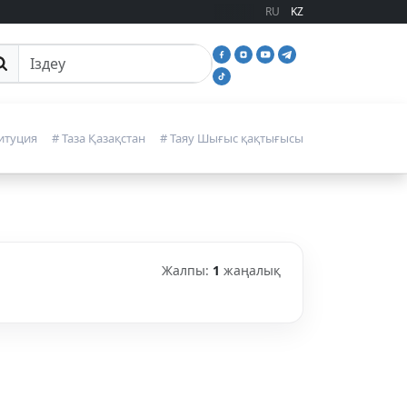
RU
KZ
йттан іздеу
итуция
# Таза Қазақстан
# Таяу Шығыс қақтығысы
Жалпы:
1
жаңалық