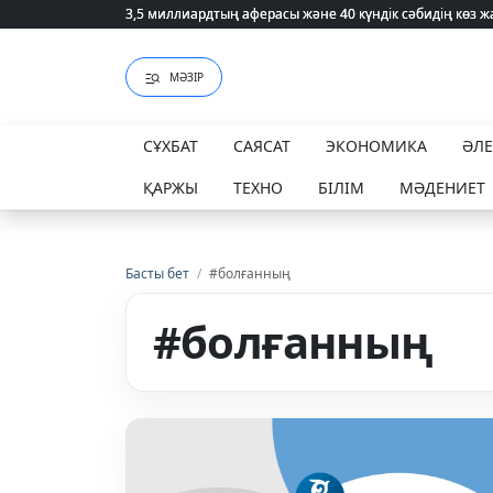
3,5 миллиардтың аферасы және 40 күндік сәбидің көз
3,5 миллиардтың аферасы және 40 күндік сәбидің көз
МӘЗІР
СҰХБАТ
САЯСАТ
ЭКОНОМИКА
ӘЛ
ҚАРЖЫ
ТЕХНО
БІЛІМ
МӘДЕНИЕТ
Басты бет
/
#болғанның
#болғанның