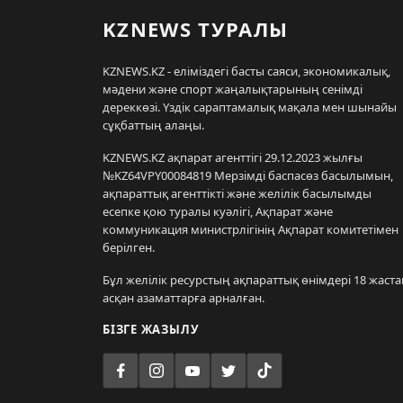
KZNEWS ТУРАЛЫ
KZNEWS.KZ - еліміздегі басты саяси, экономикалық,
мәдени және спорт жаңалықтарының сенімді
дереккөзі. Үздік сараптамалық мақала мен шынайы
сұқбаттың алаңы.
KZNEWS.KZ ақпарат агенттігі 29.12.2023 жылғы
№KZ64VPY00084819 Мерзімді баспасөз басылымын,
ақпараттық агенттікті және желілік басылымды
есепке қою туралы куәлігі, Ақпарат және
коммуникация министрлігінің Ақпарат комитетімен
берілген.
Бұл желілік ресурстың ақпараттық өнімдері 18 жаста
асқан азаматтарға арналған.
БІЗГЕ ЖАЗЫЛУ