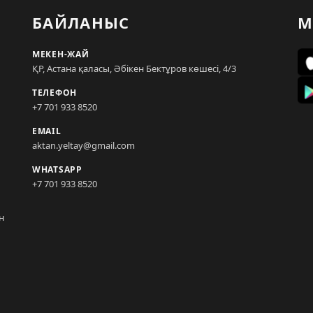
БАЙЛАНЫС
М
МЕКЕН-ЖАЙ
ҚР, Астана қаласы, Әбікен Бектұров көшесі, 4/3
ТЕЛЕФОН
+7 701 933 8520
EMAIL
aktan.yeltay@gmail.com
WHATSAPP
+7 701 933 8520
н