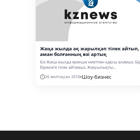
Жаңа жылда ақ жарылқап тілек айтып,
аман болғанның өзі артық
Біз Жаңа жылда ерекше ниетпен қарсы аламыз. Бі
бірімізге тілек айтамыз. Жақсылықты...
•
Шоу-бизнес
26 желтоқсан 2018