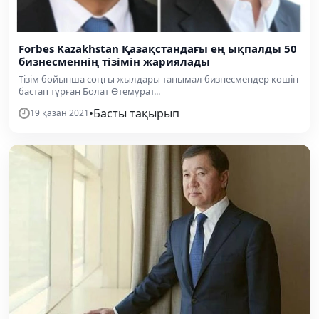
Forbes Kazakhstan Қазақстандағы ең ықпалды 50
бизнесменнің тізімін жариялады
Тізім бойынша соңғы жылдары танымал бизнесмендер көшін
бастап тұрған Болат Өтемұрат...
•
Басты тақырып
19 қазан 2021