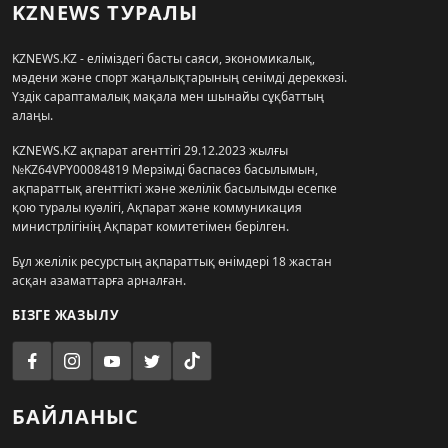
KZNEWS ТУРАЛЫ
KZNEWS.KZ - еліміздегі басты саяси, экономикалық,
мәдени және спорт жаңалықтарының сенімді дереккөзі.
Үздік сараптамалық мақала мен шынайы сұқбаттың
алаңы.
KZNEWS.KZ ақпарат агенттігі 29.12.2023 жылғы
№KZ64VPY00084819 Мерзімді баспасөз басылымын,
ақпараттық агенттікті және желілік басылымды есепке
қою туралы куәлігі, Ақпарат және коммуникация
министрлігінің Ақпарат комитетімен берілген.
Бұл желілік ресурстың ақпараттық өнімдері 18 жастан
асқан азаматтарға арналған.
БІЗГЕ ЖАЗЫЛУ
БАЙЛАНЫС