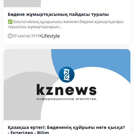
Бөдене жұмыртқасының пайдасы туралы
✅ Биологиялық құндылығы жөнінен бө­дене жұмыртқалары
тауықтың жұмыртқа­ларын...
•
Lifestyle
30 қаңтар 2019
Қазақша ертегі: Бөдененің құйрығы неге қысқа?
- Ертегілер - Bilim