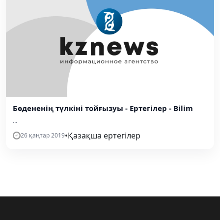
Бөдененің түлкіні тойғызуы - Ертегілер - Bilim
...
•
Қазақша ертегілер
26 қаңтар 2019