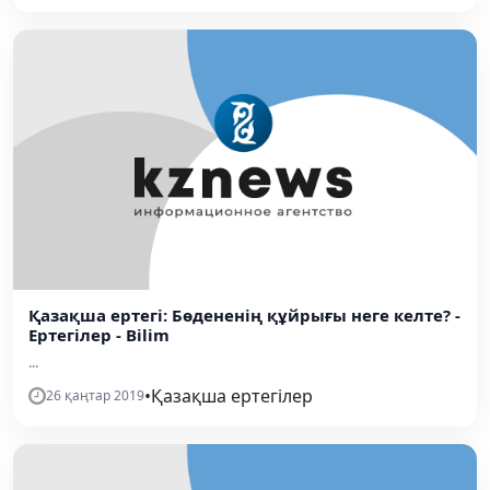
Қазақша ертегі: Бөдененің құйрығы неге келте? -
Ертегілер - Bilim
...
•
Қазақша ертегілер
26 қаңтар 2019