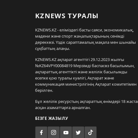
KZNEWS ТУРАЛЫ
KZNEWS.KZ - еліміздегі басты саяси, экономикалық,
мәдени және спорт жаңалықтарының сенімді
дереккөзі. Үздік сараптамалық мақала мен шынайы
сұқбаттың алаңы.
KZNEWS.KZ ақпарат агенттігі 29.12.2023 жылғы
№KZ64VPY00084819 Мерзімді баспасөз басылымын,
ақпараттық агенттікті және желілік басылымды
есепке қою туралы куәлігі, Ақпарат және
коммуникация министрлігінің Ақпарат комитетімен
берілген.
Бұл желілік ресурстың ақпараттық өнімдері 18 жаста
асқан азаматтарға арналған.
БІЗГЕ ЖАЗЫЛУ