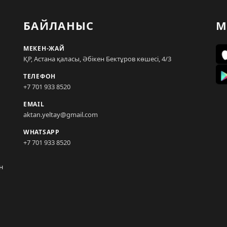
БАЙЛАНЫС
М
МЕКЕН-ЖАЙ
ҚР, Астана қаласы, Әбікен Бектұров көшесі, 4/3
ТЕЛЕФОН
+7 701 933 8520
EMAIL
aktan.yeltay@gmail.com
WHATSAPP
+7 701 933 8520
н