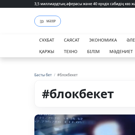
3,5 миллиардтың аферасы және 40 күндік сәбидің көз
3,5 миллиардтың аферасы және 40 күндік сәбидің көз
МӘЗІР
СҰХБАТ
САЯСАТ
ЭКОНОМИКА
ӘЛ
ҚАРЖЫ
ТЕХНО
БІЛІМ
МӘДЕНИЕТ
Басты бет
/
#блокбекет
#блокбекет