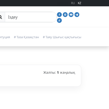
RU
KZ
йттан іздеу
итуция
# Таза Қазақстан
# Таяу Шығыс қақтығысы
Жалпы:
1
жаңалық