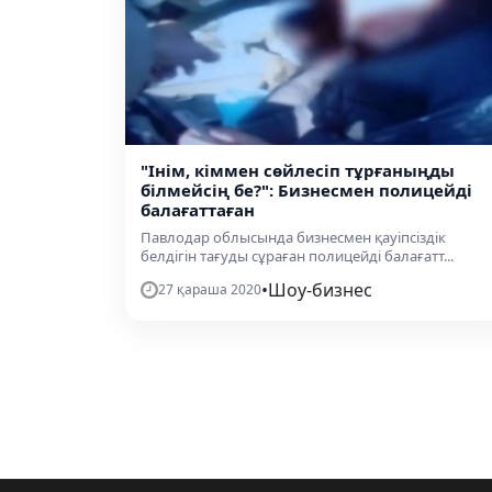
"Інім, кіммен сөйлесіп тұрғаныңды
білмейсің бе?": Бизнесмен полицейді
балағаттаған
Павлодар облысында бизнесмен қауіпсіздік
белдігін тағуды сұраған полицейді балағатт...
•
Шоу-бизнес
27 қараша 2020