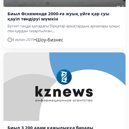
Биыл Өскеменде 2000-ға жуық үйге қар суы
қауіп төндіруі мүмкін
Бүгінгі таңда қаладағы бірқатар арықтардың арналары қоқыс
пен қардан тазартылған....
•
Шоу-бизнес
4 ақпан 2019
Биыл 3 200 адам қажылыққа барады