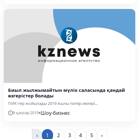
Биыл жылжымайтын мүлік саласында қандай
өзгерістер болады
ПИК-тер жойылады 2019 жылы пәтер иелері...
•
Шоу-бизнес
9 қаңтар 2019
‹
1
2
3
4
5
›