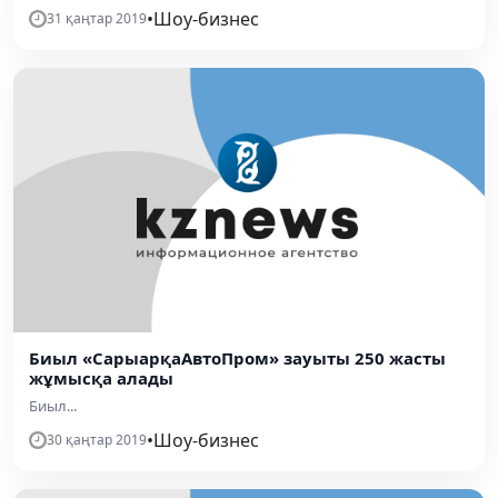
•
Шоу-бизнес
31 қаңтар 2019
Биыл «СарыарқаАвтоПром» зауыты 250 жасты
жұмысқа алады
Биыл...
•
Шоу-бизнес
30 қаңтар 2019