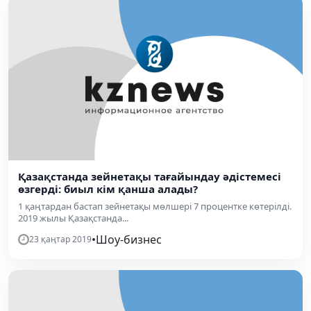
Қазақстанда зейнетақы тағайындау әдістемесі
өзгерді: биыл кім қанша алады?
1 қаңтардан бастап зейнетақы мөлшері 7 процентке көтерілді.
2019 жылы Қазақстанда...
•
Шоу-бизнес
23 қаңтар 2019