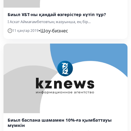
Биыл ҰБТ-ны қандай өзгерістер күтіп тұр?
І Асхат Аймағамбетовтың жазуынша, ең бір...
•
Шоу-бизнес
11 қаңтар 2019
Биыл баспана шамамен 10%-ға қымбаттауы
мүмкін