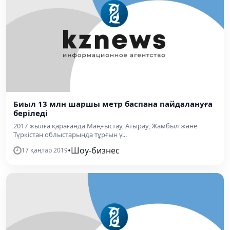
Биыл 13 млн шаршы метр баспана пайдалануға
беріледі
2017 жылға қарағанда Маңғыстау, Атырау, Жамбыл және
Түркістан облыстарында тұрғын ү...
•
Шоу-бизнес
17 қаңтар 2019