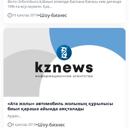
Фото: Informburo.kzБиыл елімізде баспана бағасы кем дегенде
10%-ға өсуі мүмкін. Қаз...
•
Шоу-бизнес
10 қаңтар 2019
«Ата жолы» автомобиль жолының құрылысы
биыл қараша айында аяқталады
Аудан...
•
Шоу-бизнес
9 қаңтар 2019