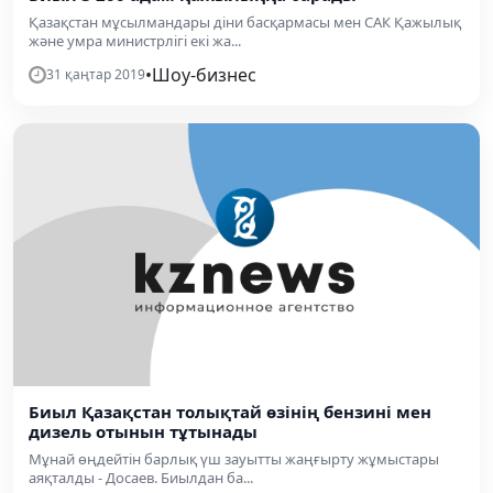
Қазақстан мұсылмандары діни басқармасы мен САК Қажылық
және умра министрлігі екі жа...
•
Шоу-бизнес
31 қаңтар 2019
Биыл Қазақстан толықтай өзінің бензині мен
дизель отынын тұтынады
Мұнай өңдейтін барлық үш зауытты жаңғырту жұмыстары
аяқталды - Досаев. Биылдан ба...