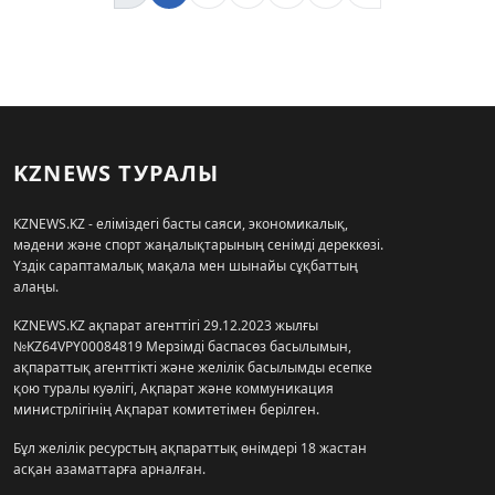
KZNEWS ТУРАЛЫ
KZNEWS.KZ - еліміздегі басты саяси, экономикалық,
мәдени және спорт жаңалықтарының сенімді дереккөзі.
Үздік сараптамалық мақала мен шынайы сұқбаттың
алаңы.
KZNEWS.KZ ақпарат агенттігі 29.12.2023 жылғы
№KZ64VPY00084819 Мерзімді баспасөз басылымын,
ақпараттық агенттікті және желілік басылымды есепке
қою туралы куәлігі, Ақпарат және коммуникация
министрлігінің Ақпарат комитетімен берілген.
Бұл желілік ресурстың ақпараттық өнімдері 18 жастан
асқан азаматтарға арналған.