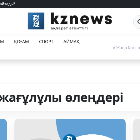
 айтады?
 айтады?
Са
ЕМ
ҚОҒАМ
СПОРТ
АЙМАҚ
# Жаңа Конст
ожағұлұлы өлеңдері