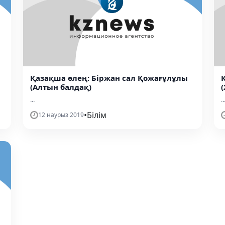
Қазақша өлең: Біржан сал Қожағұлұлы
(Алтын балдақ)
...
..
•
Білім
12 наурыз 2019