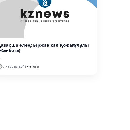
Қазақша өлең: Біржан сал Қожағұлұлы
(Жанбота)
.
•
Білім
6 наурыз 2019