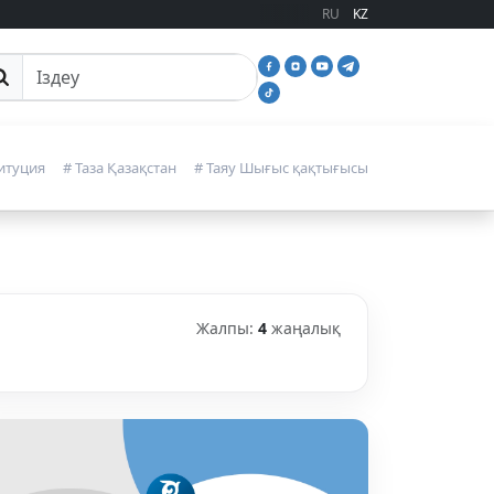
RU
KZ
йттан іздеу
итуция
# Таза Қазақстан
# Таяу Шығыс қақтығысы
Жалпы:
4
жаңалық