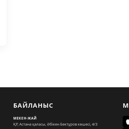
БАЙЛАНЫС
М
МЕКЕН-ЖАЙ
ҚР, Астана қаласы, Әбікен Бектұров көшесі, 4/3