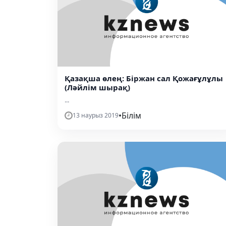
Қазақша өлең: Біржан сал Қожағұлұлы
(Ләйлім шырақ)
...
•
Білім
13 наурыз 2019