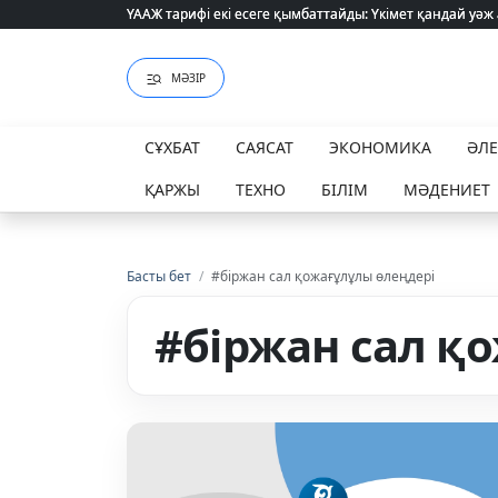
ҮААЖ тарифі екі есеге қымбаттайды: Үкімет қандай уәж
ҮААЖ тарифі екі есеге қымбаттайды: Үкімет қандай уәж
МӘЗІР
СҰХБАТ
САЯСАТ
ЭКОНОМИКА
ӘЛ
ҚАРЖЫ
ТЕХНО
БІЛІМ
МӘДЕНИЕТ
Басты бет
/
#біржан сал қожағұлұлы өлеңдері
#біржан сал қ