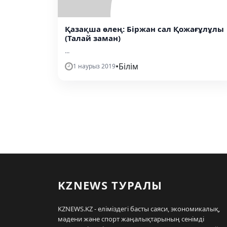
Қазақша өлең: Біржан сал Қожағұлұлы
(Талай заман)
...
•
Білім
1 наурыз 2019
KZNEWS ТУРАЛЫ
KZNEWS.KZ - еліміздегі басты саяси, экономикалық,
мәдени және спорт жаңалықтарының сенімді