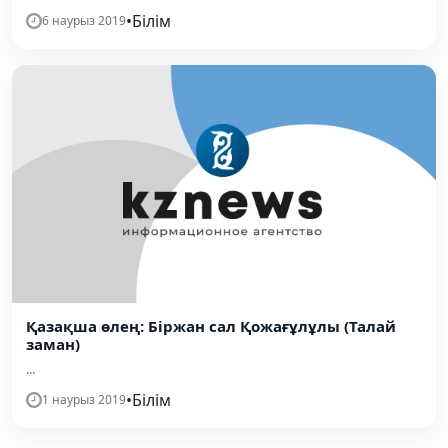
•
Білім
6 наурыз 2019
Қазақша өлең: Біржан сал Қожағұлұлы (Талай
заман)
...
•
Білім
1 наурыз 2019