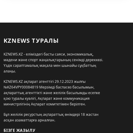
KZNEWS ТУРАЛЫ
KZNEWS.KZ - еліміздегі басты саяси, экономикалық,
мәдени және спорт жаңалықтарының сенімді дереккөзі.
Үздік сараптамалық мақала мен шынайы сұқбаттың
алаңы.
KZNEWS.KZ ақпарат агенттігі 29.12.2023 жылғы
№KZ64VPY00084819 Мерзімді баспасөз басылымын,
ақпараттық агенттікті және желілік басылымды есепке
қою туралы куәлігі, Ақпарат және коммуникация
министрлігінің Ақпарат комитетімен берілген.
Бұл желілік ресурстың ақпараттық өнімдері 18 жастан
асқан азаматтарға арналған.
БІЗГЕ ЖАЗЫЛУ