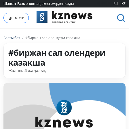
Шавкат Рахмоновтың әкесі өмірден озды
Шавкат Рахмоновтың әкесі өмірден озды
RU
KZ
МӘЗІР
Басты бет
/
#биржан сал олендери казакша
#биржан сал олендери
казакша
Жалпы:
4
жаңалық