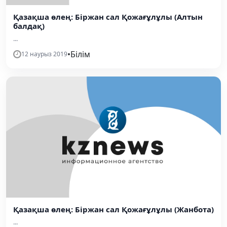
Қазақша өлең: Біржан сал Қожағұлұлы (Алтын
балдақ)
...
•
Білім
12 наурыз 2019
Қазақша өлең: Біржан сал Қожағұлұлы (Жанбота)
...