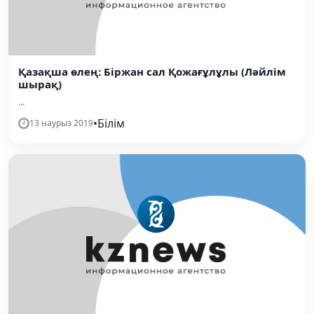
Қазақша өлең: Біржан сал Қожағұлұлы (Ләйлім
шырақ)
...
•
Білім
13 наурыз 2019