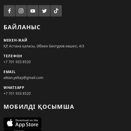
БАЙЛАНЫС
МЕКЕН-ЖАЙ
ҚР, Астана қаласы, Әбікен Бектұров көшесі, 4/3
ТЕЛЕФОН
+7 701 933 8520
EMAIL
aktan.yeltay@gmail.com
WHATSAPP
+7 701 933 8520
МОБИЛДІ ҚОСЫМША