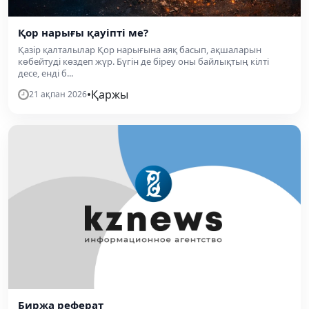
Қор нарығы қауіпті ме?
Қазір қалталылар Қор нарығына аяқ басып, ақшаларын
көбейтуді көздеп жүр. Бүгін де біреу оны байлықтың кілті
десе, енді б...
•
Қаржы
21 ақпан 2026
Биржа реферат