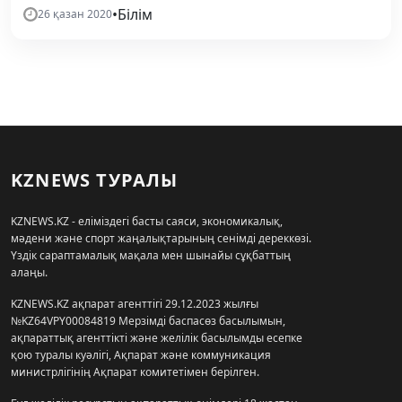
•
Білім
26 қазан 2020
KZNEWS ТУРАЛЫ
KZNEWS.KZ - еліміздегі басты саяси, экономикалық,
мәдени және спорт жаңалықтарының сенімді дереккөзі.
Үздік сараптамалық мақала мен шынайы сұқбаттың
алаңы.
KZNEWS.KZ ақпарат агенттігі 29.12.2023 жылғы
№KZ64VPY00084819 Мерзімді баспасөз басылымын,
ақпараттық агенттікті және желілік басылымды есепке
қою туралы куәлігі, Ақпарат және коммуникация
министрлігінің Ақпарат комитетімен берілген.