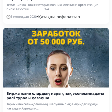
Тема: Биржа План: История возникновения и организация
бирж в России………………3-4...
•
Қазақша рефераттар
5 желтоқсан 2020
Биржа және олардың нарықтық экономикадағы
рөлі туралы қазақша
Тарихи вексель-қоғамның шаруашылық өміріндегі құнды
қағаздың бірінші н...