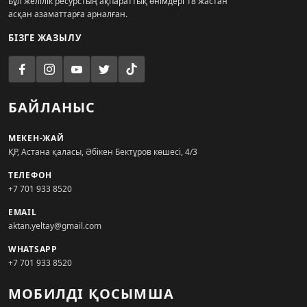
Бұл желілік ресурстың ақпараттық өнімдері 18 жастан
асқан азаматтарға арналған.
БІЗГЕ ЖАЗЫЛУ
БАЙЛАНЫС
МЕКЕН-ЖАЙ
ҚР, Астана қаласы, Әбікен Бектұров көшесі, 4/3
ТЕЛЕФОН
+7 701 933 8520
EMAIL
aktan.yeltay@gmail.com
WHATSAPP
+7 701 933 8520
МОБИЛДІ ҚОСЫМША