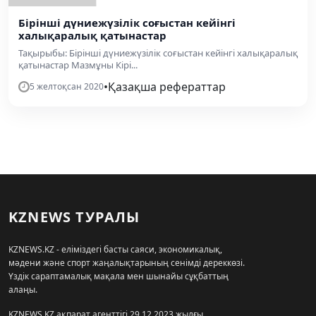
Бірінші дүниежүзілік соғыстан кейінгі
халықаралық қатынастар
Тақырыбы: Бірінші дүниежүзілік соғыстан кейінгі халықаралық
қатынастар Мазмұны Кірі...
•
Қазақша рефераттар
5 желтоқсан 2020
KZNEWS ТУРАЛЫ
KZNEWS.KZ - еліміздегі басты саяси, экономикалық,
мәдени және спорт жаңалықтарының сенімді дереккөзі.
Үздік сараптамалық мақала мен шынайы сұқбаттың
алаңы.
KZNEWS.KZ ақпарат агенттігі 29.12.2023 жылғы