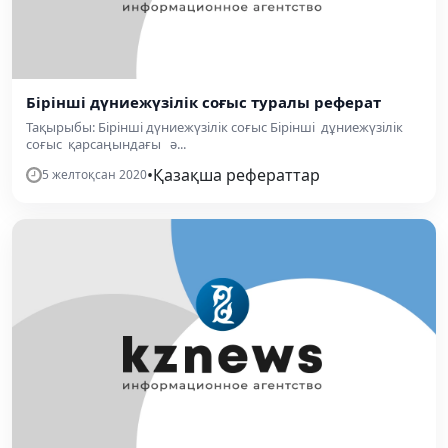
Бірінші дүниежүзілік соғыс туралы реферат
Тақырыбы: Бірінші дүниежүзілік соғыс Бірінші дұниежүзілік
соғыс қарсаңындағы ә...
•
Қазақша рефераттар
5 желтоқсан 2020