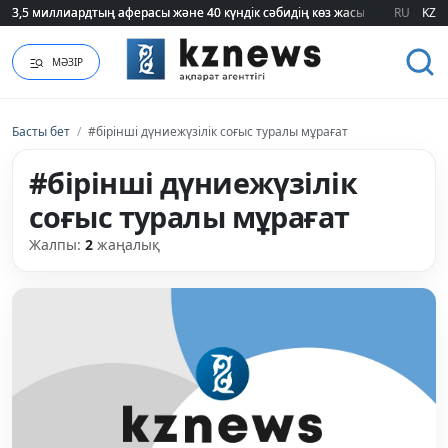
3,5 миллиардтың аферасы және 40 күндік сәбидің көз жасы: Медицинад
3,5 миллиардтың аферасы және 40 күндік сәбидің көз жасы: Медицинад
RU
KZ
МӘЗІР
Басты бет
/
#бірінші дүниежүзілік соғыс туралы мұрағат
#бірінші дүниежүзілік
соғыс туралы мұрағат
Жалпы:
2
жаңалық