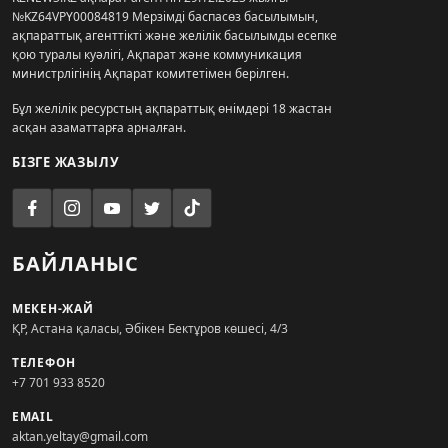
№KZ64VPY00084819 Мерзімді баспасөз басылымын,
ақпараттық агенттікті және желілік басылымды есепке
қою туралы куәлігі, Ақпарат және коммуникация
министрлігінің Ақпарат комитетімен берілген.
Бұл желілік ресурстың ақпараттық өнімдері 18 жастан
асқан азаматтарға арналған.
БІЗГЕ ЖАЗЫЛУ
БАЙЛАНЫС
МЕКЕН-ЖАЙ
ҚР, Астана қаласы, Әбікен Бектұров көшесі, 4/3
ТЕЛЕФОН
+7 701 933 8520
EMAIL
aktan.yeltay@gmail.com