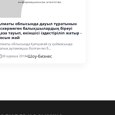
Алматы облысында дауыл тұратынын
ескермеген балықшылардың біреуі
аза тауып, екіншісі іздестіріліп жатыр -
Тосын жай
лматы облысында Қапшағай су қоймасында
алық ауламақшы болған екі б...
•
Шоу-бизнес
30 қараша 2018