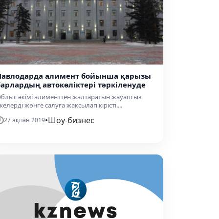
Павлодарда алимент бойынша қарызы
барлардың автокөліктері тәркіленуде
блыс әкімі алименттен жалтаратын жауапсыз
келерді жөнге салуға жақсылап кірісті....
•
Шоу-бизнес
27 ақпан 2019