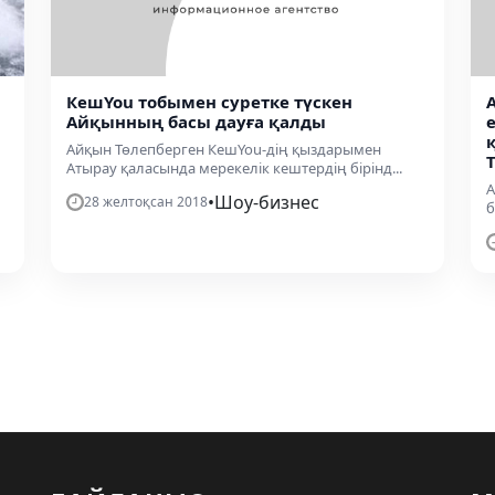
КешYou тобымен суретке түскен
Айқынның басы дауға қалды
қ
Айқын Төлепберген КешYou-дің қыздарымен
Атырау қаласында мерекелік кештердің бірінд...
А
•
Шоу-бизнес
28 желтоқсан 2018
б