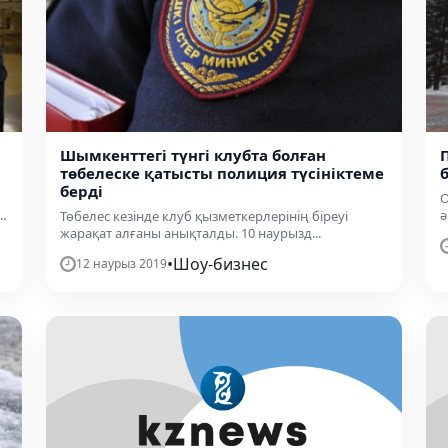
Шымкенттегі түнгі клубта болған
төбелеске қатысты полиция түсініктеме
берді
О
.
ә
Төбелес кезінде клуб қызметкерлерінің біреуі
жарақат алғаны анықталды. 10 наурызд...
•
Шоу-бизнес
12 наурыз 2019