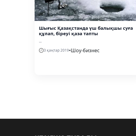
Шығыс Қазақстанда үш балықшы суға
құлап, біреуі қаза тапты
...
•
Шоу-бизнес
3 қаңтар 2019