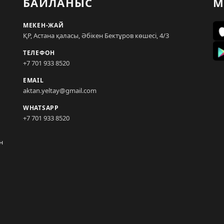
БАЙЛАНЫС
М
МЕКЕН-ЖАЙ
ҚР, Астана қаласы, Әбікен Бектұров көшесі, 4/3
ТЕЛЕФОН
+7 701 933 8520
EMAIL
aktan.yeltay@gmail.com
WHATSAPP
+7 701 933 8520
н