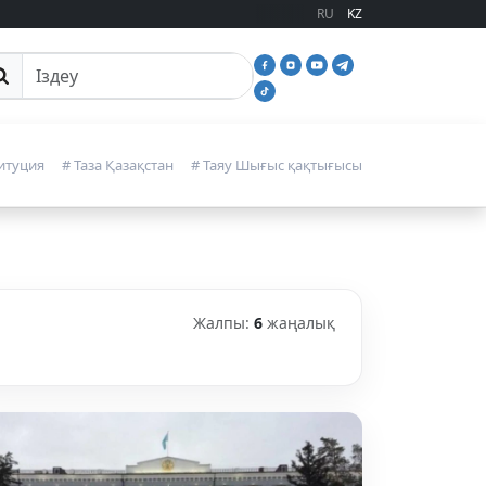
RU
KZ
йттан іздеу
итуция
# Таза Қазақстан
# Таяу Шығыс қақтығысы
Жалпы:
6
жаңалық