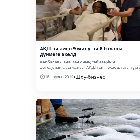
АҚШ-та әйел 9 минутта 6 баланы
дүниеге әкелді
Көпбалалы ана мен оның сәбилерінің
денсаулықтары жақсы. АҚШ-тың Техас штаты тұрғ..
•
Шоу-бизнес
18 наурыз 2019