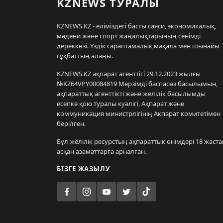
KZNEWS ТУРАЛЫ
KZNEWS.KZ - еліміздегі басты саяси, экономикалық,
мәдени және спорт жаңалықтарының сенімді
дереккөзі. Үздік сараптамалық мақала мен шынайы
сұқбаттың алаңы.
KZNEWS.KZ ақпарат агенттігі 29.12.2023 жылғы
№KZ64VPY00084819 Мерзімді баспасөз басылымын,
ақпараттық агенттікті және желілік басылымды
есепке қою туралы куәлігі, Ақпарат және
коммуникация министрлігінің Ақпарат комитетімен
берілген.
Бұл желілік ресурстың ақпараттық өнімдері 18 жаста
асқан азаматтарға арналған.
БІЗГЕ ЖАЗЫЛУ