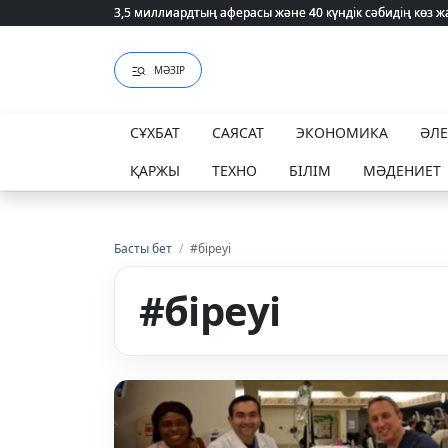
3,5 миллиардтың аферасы және 40 күндік сәбидің көз
3,5 миллиардтың аферасы және 40 күндік сәбидің көз
МӘЗІР
СҰХБАТ
САЯСАТ
ЭКОНОМИКА
ӘЛ
ҚАРЖЫ
ТЕХНО
БІЛІМ
МӘДЕНИЕТ
Басты бет
/
#біреуі
#біреуі